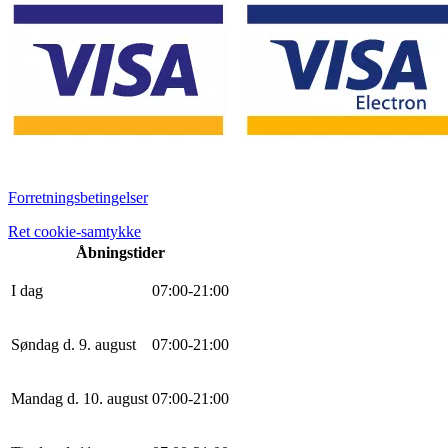
Forretningsbetingelser
Ret cookie-samtykke
Åbningstider
I dag
0
7
:
0
0
-
21
:
0
0
Søndag d. 9. august
0
7
:
0
0
-
21
:
0
0
Mandag d. 10. august
0
7
:
0
0
-
21
:
0
0