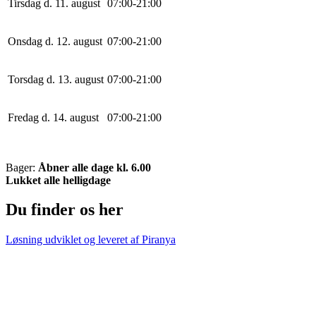
Tirsdag d. 11. august
0
7
:
0
0
-
21
:
0
0
Onsdag d. 12. august
0
7
:
0
0
-
21
:
0
0
Torsdag d. 13. august
0
7
:
0
0
-
21
:
0
0
Fredag d. 14. august
0
7
:
0
0
-
21
:
0
0
Bager:
Åbner alle dage kl. 6.00
Lukket alle helligdage
Du finder os her
Løsning udviklet og leveret af
Piranya