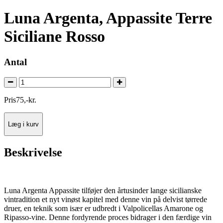
Luna Argenta, Appassite Terre
Siciliane Rosso
Antal
Pris
75
,
-
kr.
Læg i kurv
Beskrivelse
Luna Argenta Appassite tilføjer den årtusinder lange sicilianske
vintradition et nyt vinøst kapitel med denne vin på delvist tørrede
druer, en teknik som især er udbredt i Valpolicellas Amarone og
Ripasso-vine. Denne fordyrende proces bidrager i den færdige vin