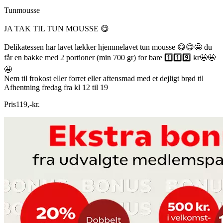
Tunmousse
JA TAK TIL TUN MOUSSE 😋
Delikatessen har lavet lækker hjemmelavet tun mousse 😋😋🤩 du
får en bakke med 2 portioner (min 700 gr) for bare 1️⃣1️⃣9️⃣ kr🤩🤩
🤩
Nem til frokost eller forret eller aftensmad med et dejligt brød til
Afhentning fredag fra kl 12 til 19
Pris
119
,
-
kr.