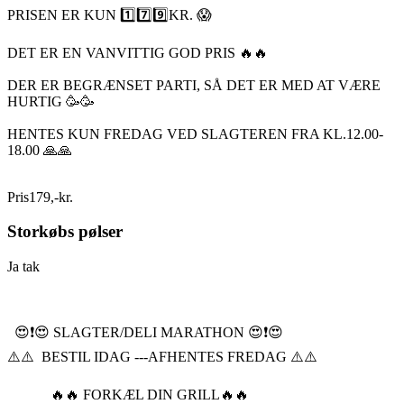
PRISEN ER KUN 1️⃣7️⃣9️⃣KR. 😱
DET ER EN VANVITTIG GOD PRIS 🔥🔥
DER ER BEGRÆNSET PARTI, SÅ DET ER MED AT VÆRE
HURTIG 🥳🥳
HENTES KUN FREDAG VED SLAGTEREN FRA KL.12.00-
18.00 🙏🙏
Pris
179
,
-
kr.
Storkøbs pølser
Ja tak
😍❗️😍 SLAGTER/DELI MARATHON 😍❗️😍
⚠️⚠️ BESTIL IDAG ---AFHENTES FREDAG ⚠️⚠️
🔥🔥 FORKÆL DIN GRILL🔥🔥