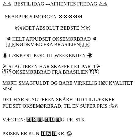
⚠️⚠️ BESTIL IDAG ---AFHENTES FREDAG ⚠️⚠️
SKARP PRIS IMORGEN 🚫🚫🚫🚫🚫
😍😍DET ABSOLUT BEDSTE 😍😍
🥩 HELT AFPUDSET OKSEMØRBRAD 🥩
🇧🇷KØDKVÆG FRA BRASILIEN🇧🇷
🤩 LÆKKERT KØD TIL WEEKENDEN 🤩
🚨 SLAGTEREN HAR SKAFFET ET PARTI 🚨
🇧🇷OKSEMØRBRAD FRA BRASILIEN🇧🇷
MØRT, SMAGFULDT OG BARE VIRKELIG HØJ KVALITET
📣📣
DET HAR SLAGTEREN SKÅRET UD TIL LÆKKER
PUDSET OKSEMØRBRAD, TIL EN SUPER PRIS 💰💰
VÆGTEN: 4️⃣0️⃣0️⃣-4️⃣5️⃣0️⃣G. PR. STK
PRISEN ER KUN 1️⃣7️⃣9️⃣KR. 😱