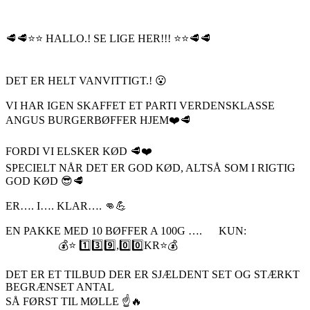
🥩🥩⭐️⭐️ HALLO.! SE LIGE HER!!! ⭐️⭐️🥩🥩
DET ER HELT VANVITTIGT.! 😮
VI HAR IGEN SKAFFET ET PARTI VERDENSKLASSE
ANGUS BURGERBØFFER HJEM❤️🥩
FORDI VI ELSKER KØD 🥩❤️
SPECIELT NÅR DET ER GOD KØD, ALTSÅ SOM I RIGTIG
GOD KØD 😎🥩
ER…. I…. KLAR…. 👊💪
EN PAKKE MED 10 BØFFER A 100G …. KUN:
💰⭐️ 1️⃣3️⃣9️⃣,0️⃣0️⃣KR⭐️💰
DET ER ET TILBUD DER ER SJÆLDENT SET OG STÆRKT
BEGRÆNSET ANTAL
SÅ FØRST TIL MØLLE ☝️🔥