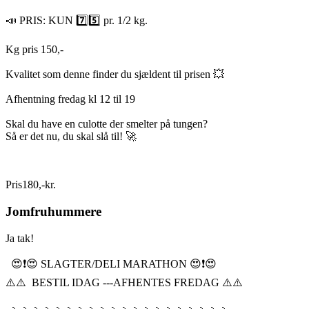
📣 PRIS: KUN 7️⃣5️⃣ pr. 1/2 kg.
Kg pris 150,-
Kvalitet som denne finder du sjældent til prisen 💥
Afhentning fredag kl 12 til 19
Skal du have en culotte der smelter på tungen?
Så er det nu, du skal slå til! 🚀
Pris
180
,
-
kr.
Jomfruhummere
Ja tak!
😍❗️😍 SLAGTER/DELI MARATHON 😍❗️😍
⚠️⚠️ BESTIL IDAG ---AFHENTES FREDAG ⚠️⚠️