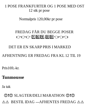
1 POSE FRANKFURTER OG 1 POSE MED OST
12 stk pr pose
Normalpris 120,00kr pr pose
FREDAG FÅR DU BEGGE POSER
👉👉👉 1️⃣6️⃣9️⃣,0️⃣0️⃣👈👈👈
DET ER EN SKARP PRIS I MARKED
AFHENTNING ER FREDAG FRA KL 12 TIL 19
Pris
169
,
-
kr.
Tunmousse
Ja tak
😍❗️😍 SLAGTER/DELI MARATHON 😍❗️😍
⚠️⚠️ BESTIL IDAG ---AFHENTES FREDAG ⚠️⚠️