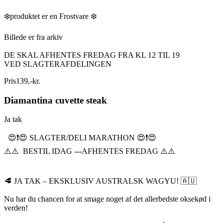
❄️produktet er en Frostvare ❄️
Billede er fra arkiv
DE SKAL AFHENTES FREDAG FRA KL 12 TIL 19
VED SLAGTERAFDELINGEN
Pris
139
,
-
kr.
Diamantina cuvette steak
Ja tak
😍❗️😍 SLAGTER/DELI MARATHON 😍❗️😍
⚠️⚠️ BESTIL IDAG ---AFHENTES FREDAG ⚠️⚠️
🥩 JA TAK – EKSKLUSIV AUSTRALSK WAGYU! 🇦🇺
Nu har du chancen for at smage noget af det allerbedste oksekød i
verden!