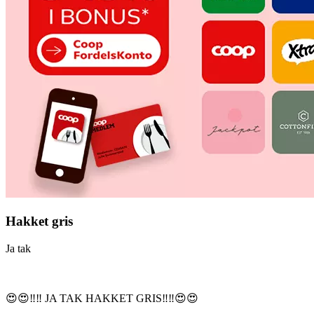
Hakket gris
Ja tak
😍😍‼️‼️ JA TAK HAKKET GRIS‼️‼️😍😍