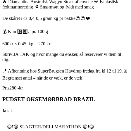
🔥 Diamantina Australsk Wagyu Steak af cuvette 💎 Fantastisk
fedtmarmorering 🥩 Smørmørt og fyldt med smag
De skåret i ca 0,4-0,5 gram kg pr bakke😍😍❤️
💰 Kun 6️⃣0️⃣,- pr. 100 g
600kr × 0,45 kg = 270 kr
Skriv JA TAK og hvor mange du ønsker, så reserverer vi dem til
dig.
📍 Afhentning hos SuperBrugsen Havdrup fredag fra kl 12 til 19. ⏳
Begrænset antal – når de er væk, er de væk!
Pris
280
,
-
kr.
PUDSET OKSEMØRBRAD BRAZIL
Ja tak
😍❗️😍 SLAGTER/DELI MARATHON 😍❗️😍