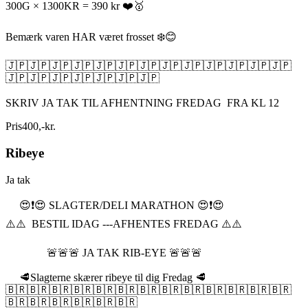
300G × 1300KR = 390 kr ❤️🥇
Bemærk varen HAR været frosset ❄️😊
🇯🇵🇯🇵🇯🇵🇯🇵🇯🇵🇯🇵🇯🇵🇯🇵🇯🇵🇯🇵🇯🇵🇯🇵🇯🇵
🇯🇵🇯🇵🇯🇵🇯🇵🇯🇵🇯🇵🇯🇵
SKRIV JA TAK TIL AFHENTNING FREDAG FRA KL 12
Pris
400
,
-
kr.
Ribeye
Ja tak
😍❗️😍 SLAGTER/DELI MARATHON 😍❗️😍
⚠️⚠️ BESTIL IDAG ---AFHENTES FREDAG ⚠️⚠️
🚨🚨🚨 JA TAK RIB-EYE 🚨🚨🚨
🥩Slagterne skærer ribeye til dig Fredag 🥩
🇧🇷🇧🇷🇧🇷🇧🇷🇧🇷🇧🇷🇧🇷🇧🇷🇧🇷🇧🇷🇧🇷🇧🇷🇧🇷
🇧🇷🇧🇷🇧🇷🇧🇷🇧🇷🇧🇷