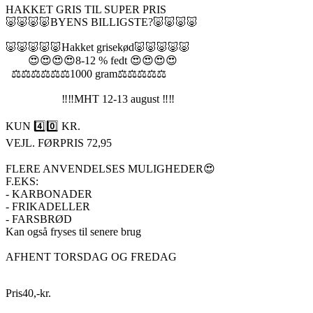
HAKKET GRIS TIL SUPER PRIS
🐷🐷🐷🐷BYENS BILLIGSTE?🐷🐷🐷🐷
🐷🐷🐷🐷🐷Hakket grisekød🐷🐷🐷🐷🐷
😍😍😍😍8-12 % fedt 😍😍😍😍
⚖️⚖️⚖️⚖️⚖️⚖️1000 gram⚖️⚖️⚖️⚖️⚖️
‼️‼️MHT 12-13 august ‼️‼️
KUN 4️⃣0️⃣ KR.
VEJL. FØRPRIS 72,95
FLERE ANVENDELSES MULIGHEDER😍
F.EKS:
- KARBONADER
- FRIKADELLER
- FARSBRØD
Kan også fryses til senere brug
AFHENT TORSDAG OG FREDAG
Pris
40
,
-
kr.