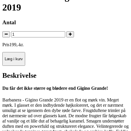
2019
Antal
Pris
199
,
-
kr.
Læg i kurv
Beskrivelse
Du får det ikke større og blødere end Gigino Grande!
Barbanera - Gigino Grande 2019 er en flot og mørk vin. Meget
mørk. I glasset er den indbydende højkoloreret, og det er nærmest
umuligt at se igennem den dybe røde farve. Frugtduftene trimler på
det nærmeste ud over glassets kant. De modne frugter får følgeskab
af vanilje og et lille dut af behagelig karamel. Smagen understøtter
duften med en powerfuld og struktureret elegance. Velintegrerede og