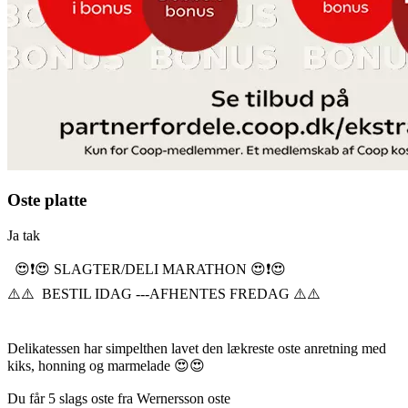
Oste platte
Ja tak
😍❗️😍 SLAGTER/DELI MARATHON 😍❗️😍
⚠️⚠️ BESTIL IDAG ---AFHENTES FREDAG ⚠️⚠️
Delikatessen har simpelthen lavet den lækreste oste anretning med
kiks, honning og marmelade 😍😍
Du får 5 slags oste fra Wernersson oste