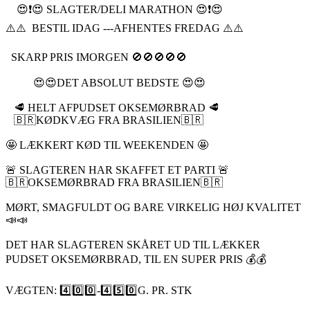
😍❗️😍 SLAGTER/DELI MARATHON 😍❗️😍
⚠️⚠️ BESTIL IDAG ---AFHENTES FREDAG ⚠️⚠️
SKARP PRIS IMORGEN 🚫🚫🚫🚫🚫
😍😍DET ABSOLUT BEDSTE 😍😍
🥩 HELT AFPUDSET OKSEMØRBRAD 🥩
🇧🇷KØDKVÆG FRA BRASILIEN🇧🇷
🤩 LÆKKERT KØD TIL WEEKENDEN 🤩
🚨 SLAGTEREN HAR SKAFFET ET PARTI 🚨
🇧🇷OKSEMØRBRAD FRA BRASILIEN🇧🇷
MØRT, SMAGFULDT OG BARE VIRKELIG HØJ KVALITET
📣📣
DET HAR SLAGTEREN SKÅRET UD TIL LÆKKER
PUDSET OKSEMØRBRAD, TIL EN SUPER PRIS 💰💰
VÆGTEN: 4️⃣0️⃣0️⃣-4️⃣5️⃣0️⃣G. PR. STK