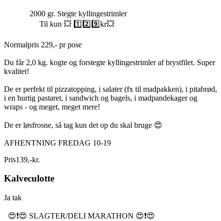
2000 gr. Stegte kyllingestrimler
Til kun 💥 1️⃣2️⃣9️⃣kr💥
Normalpris 229,- pr pose
Du får 2,0 kg. kogte og forstegte kyllingestrimler af brystfilet. Super
kvalitet!
De er perfekt til pizzatopping, i salater (fx til madpakken), i pitabrød,
i en hurtig pastaret, i sandwich og bagels, i madpandekager og
wraps - og meget, meget mere!
De er løsfrosne, så tag kun det op du skal bruge 😍
AFHENTNING FREDAG 10-19
Pris
139
,
-
kr.
Kalveculotte
Ja tak
😍❗️😍 SLAGTER/DELI MARATHON 😍❗️😍