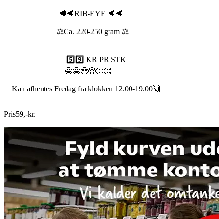
🥩🥩RIB-EYE 🥩🥩
⚖️Ca. 220-250 gram ⚖️
5️⃣9️⃣ KR PR STK
🤩🤩😍😍👏👏
Kan afhentes Fredag fra klokken 12.00-19.00🙌
Pris
59
,
-
kr.