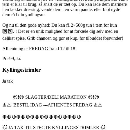
tern er klar til brug, så snart de er tøet op. Du kan lade dem marinere
i en lækker dressing, vende dem i en varm pande, eller blot nyde
dem rå i din yndlingsret.
Og nu til den gode nyhed: Du kan få 2×500g tun i tern for kun
9️⃣9️⃣,-! Det er en unik mulighed for at forkæle dig selv med en
delikat spise. Grib chancen og gør et kup, før tilbuddet forsvinder!
Afhentning er FREDAG fra kl 12 til 18
Pris
99
,
-
kr.
Kyllingestrimler
Ja tak
😍❗️😍 SLAGTER/DELI MARATHON 😍❗️😍
⚠️⚠️ BESTIL IDAG ---AFHENTES FREDAG ⚠️⚠️
🛑🛑🛑🛑🛑🛑🛑🛑🛑🛑🛑🛑🛑🛑🛑🛑🛑
💥 JA TAK TIL STEGTE KYLLINGESTRIMLER 💥