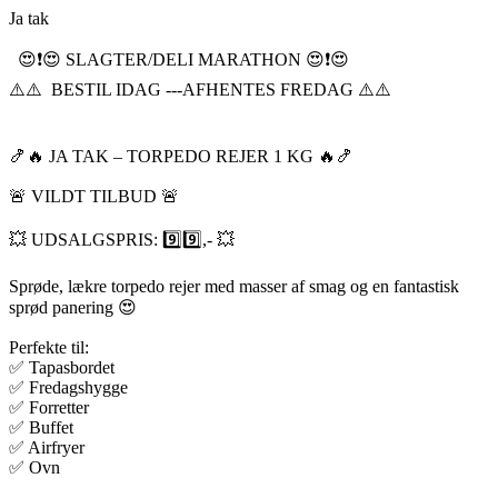
Ja tak
😍❗️😍 SLAGTER/DELI MARATHON 😍❗️😍
⚠️⚠️ BESTIL IDAG ---AFHENTES FREDAG ⚠️⚠️
🍤🔥 JA TAK – TORPEDO REJER 1 KG 🔥🍤
🚨 VILDT TILBUD 🚨
💥 UDSALGSPRIS: 9️⃣9️⃣,- 💥
Sprøde, lækre torpedo rejer med masser af smag og en fantastisk
sprød panering 😍
Perfekte til:
✅ Tapasbordet
✅ Fredagshygge
✅ Forretter
✅ Buffet
✅ Airfryer
✅ Ovn