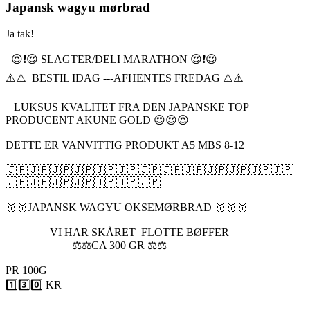
Japansk wagyu mørbrad
Ja tak!
😍❗️😍 SLAGTER/DELI MARATHON 😍❗️😍
⚠️⚠️ BESTIL IDAG ---AFHENTES FREDAG ⚠️⚠️
LUKSUS KVALITET FRA DEN JAPANSKE TOP
PRODUCENT AKUNE GOLD 😍😍😍
DETTE ER VANVITTIG PRODUKT A5 MBS 8-12
🇯🇵🇯🇵🇯🇵🇯🇵🇯🇵🇯🇵🇯🇵🇯🇵🇯🇵🇯🇵🇯🇵🇯🇵🇯🇵
🇯🇵🇯🇵🇯🇵🇯🇵🇯🇵🇯🇵🇯🇵
🥇🥇JAPANSK WAGYU OKSEMØRBRAD 🥇🥇🥇
VI HAR SKÅRET FLOTTE BØFFER
⚖️⚖️CA 300 GR ⚖️⚖️
PR 100G
1️⃣3️⃣0️⃣ KR