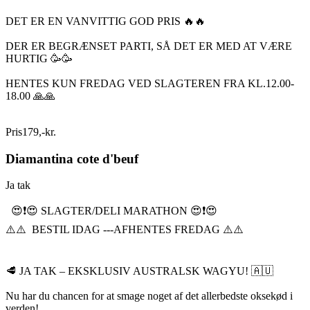
DET ER EN VANVITTIG GOD PRIS 🔥🔥
DER ER BEGRÆNSET PARTI, SÅ DET ER MED AT VÆRE
HURTIG 🥳🥳
HENTES KUN FREDAG VED SLAGTEREN FRA KL.12.00-
18.00 🙏🙏
Pris
179
,
-
kr.
Diamantina cote d'beuf
Ja tak
😍❗️😍 SLAGTER/DELI MARATHON 😍❗️😍
⚠️⚠️ BESTIL IDAG ---AFHENTES FREDAG ⚠️⚠️
🥩 JA TAK – EKSKLUSIV AUSTRALSK WAGYU! 🇦🇺
Nu har du chancen for at smage noget af det allerbedste oksekød i
verden!