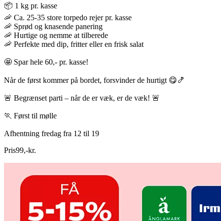
📦 1 kg pr. kasse
🦐 Ca. 25-35 store torpedo rejer pr. kasse
🦐 Sprød og knasende panering
🦐 Hurtige og nemme at tilberede
🦐 Perfekte med dip, fritter eller en frisk salat
🤩 Spar hele 60,- pr. kasse!
Når de først kommer på bordet, forsvinder de hurtigt 😋🍤
🚨 Begrænset parti – når de er væk, er de væk! 🚨
🏃 Først til mølle
Afhentning fredag fra 12 til 19
Pris
99
,
-
kr.