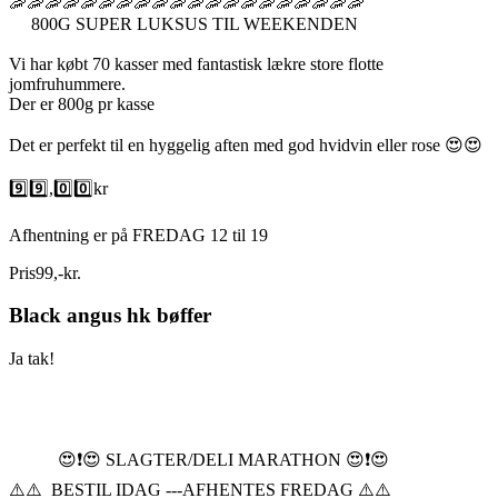
🦐🦐🦐🦐🦐🦐🦐🦐🦐🦐🦐🦐🦐🦐🦐🦐🦐🦐🦐🦐
800G SUPER LUKSUS TIL WEEKENDEN
Vi har købt 70 kasser med fantastisk lækre store flotte
jomfruhummere.
Der er 800g pr kasse
Det er perfekt til en hyggelig aften med god hvidvin eller rose 😍😍
9️⃣9️⃣,0️⃣0️⃣kr
Afhentning er på FREDAG 12 til 19
Pris
99
,
-
kr.
Black angus hk bøffer
Ja tak!
😍❗️😍 SLAGTER/DELI MARATHON 😍❗️😍
⚠️⚠️ BESTIL IDAG ---AFHENTES FREDAG ⚠️⚠️