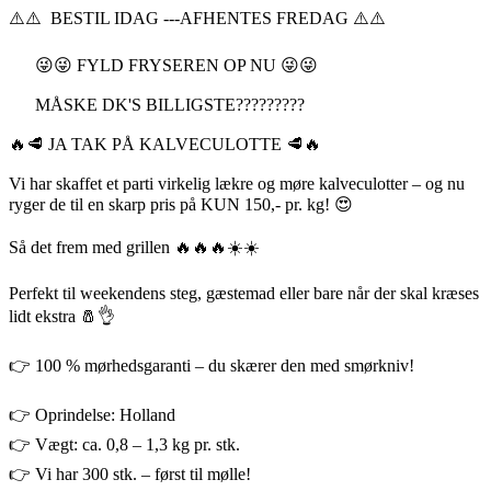
⚠️⚠️ BESTIL IDAG ---AFHENTES FREDAG ⚠️⚠️
😜😜 FYLD FRYSEREN OP NU 😜😜
MÅSKE DK'S BILLIGSTE?????????
🔥🥩 JA TAK PÅ KALVECULOTTE 🥩🔥
Vi har skaffet et parti virkelig lækre og møre kalveculotter – og nu
ryger de til en skarp pris på KUN 150,- pr. kg! 😍
Så det frem med grillen 🔥🔥🔥☀️☀️
Perfekt til weekendens steg, gæstemad eller bare når der skal kræses
lidt ekstra 🧂👌
👉 100 % mørhedsgaranti – du skærer den med smørkniv!
👉 Oprindelse: Holland
👉 Vægt: ca. 0,8 – 1,3 kg pr. stk.
👉 Vi har 300 stk. – først til mølle!