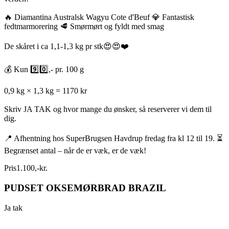
🔥 Diamantina Australsk Wagyu Cote d'Beuf 💎 Fantastisk
fedtmarmorering 🥩 Smørmørt og fyldt med smag
De skåret i ca 1,1-1,3 kg pr stk😍😍❤️
💰 Kun 9️⃣0️⃣,- pr. 100 g
0,9 kg × 1,3 kg = 1170 kr
Skriv JA TAK og hvor mange du ønsker, så reserverer vi dem til
dig.
📍 Afhentning hos SuperBrugsen Havdrup fredag fra kl 12 til 19. ⏳
Begrænset antal – når de er væk, er de væk!
Pris
1.100
,
-
kr.
PUDSET OKSEMØRBRAD BRAZIL
Ja tak