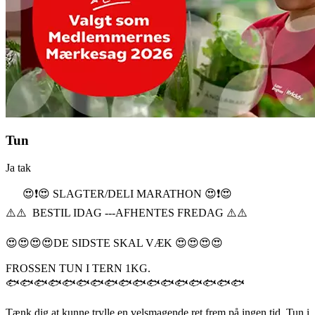
Tun
Ja tak
😍❗️😍 SLAGTER/DELI MARATHON 😍❗️😍
⚠️⚠️ BESTIL IDAG ---AFHENTES FREDAG ⚠️⚠️
😍😍😍😍DE SIDSTE SKAL VÆK 😍😍😍😍
FROSSEN TUN I TERN 1KG.
🐟🐟🐟🐟🐟🐟🐟🐟🐟🐟🐟🐟🐟🐟🐟🐟🐟
Tænk dig at kunne trylle en velsmagende ret frem på ingen tid. Tun i