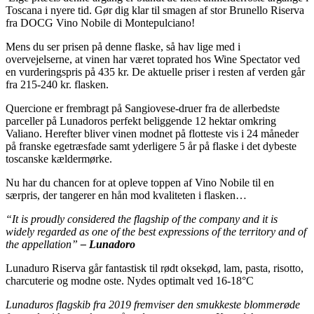
Toscana i nyere tid. Gør dig klar til smagen af stor Brunello Riserva
fra DOCG Vino Nobile di Montepulciano!
Mens du ser prisen på denne flaske, så hav lige med i
overvejelserne, at vinen har været toprated hos Wine Spectator ved
en vurderingspris på 435 kr. De aktuelle priser i resten af verden går
fra 215-240 kr. flasken.
Quercione er frembragt på Sangiovese-druer fra de allerbedste
parceller på Lunadoros perfekt beliggende 12 hektar omkring
Valiano. Herefter bliver vinen modnet på flotteste vis i 24 måneder
på franske egetræsfade samt yderligere 5 år på flaske i det dybeste
toscanske kældermørke.
Nu har du chancen for at opleve toppen af Vino Nobile til en
særpris, der tangerer en hån mod kvaliteten i flasken…
“It is proudly considered the flagship of the company and it is
widely regarded as one of the best expressions of the territory and of
the appellation”
– Lunadoro
Lunaduro Riserva går fantastisk til rødt oksekød, lam, pasta, risotto,
charcuterie og modne oste. Nydes optimalt ved 16-18°C
Lunaduros flagskib fra 2019 fremviser den smukkeste blommerøde