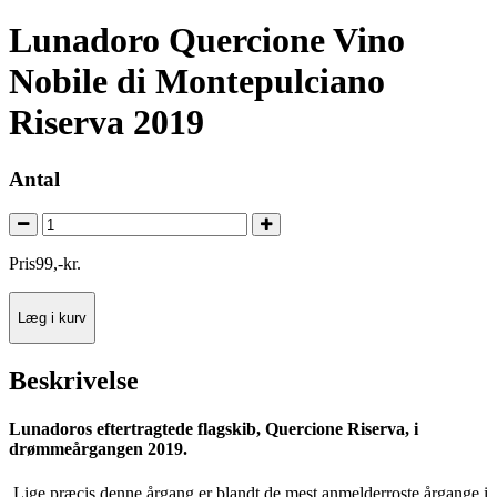
Lunadoro Quercione Vino
Nobile di Montepulciano
Riserva 2019
Antal
Pris
99
,
-
kr.
Læg i kurv
Beskrivelse
Lunadoros eftertragtede flagskib, Quercione Riserva, i
drømmeårgangen 2019.
Lige præcis denne årgang er blandt de mest anmelderroste årgange i