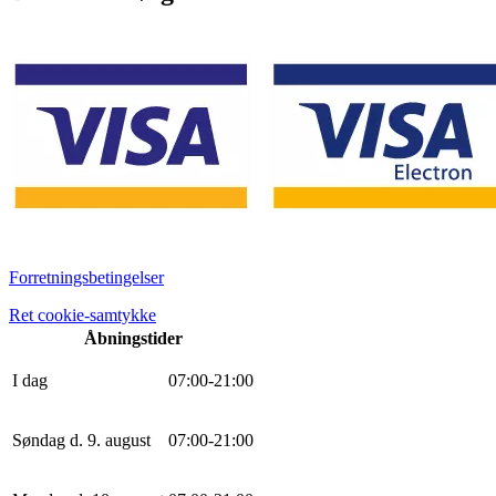
Forretningsbetingelser
Ret cookie-samtykke
Åbningstider
I dag
0
7
:
0
0
-
21
:
0
0
Søndag d. 9. august
0
7
:
0
0
-
21
:
0
0