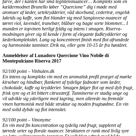
farve, der i kanten har små teglstensnuancer… Kompleks som en
kældermodnet Brunello løber ”Quercione” dig i møde med
aromaer af læder, urtekrydderier, våd skovbund, cedertræ, engelsk
lakrids og kaffe, som flot blander sig med Sangiovese-nuancer af
tørret viol, lavendel, tranebær, blåbær og bagte sorte blommer... I
munden er topvinen herligt fyldig og intens i smagen. Riserva-
modningen giver sig til kende i form af elegante fadkrydderier og
læderkompleksitet. Lang og koncentreret finish med flot afrundede
og harmoniske tanniner. Drik nu, eller gem 10-15 år fra høståret.
Anmeldelser af Lunadoro Quercione Vino Nobile di
Montepulciano Riserva 2017
92/100 point – Vinhulen.dk
En intens og kompleks vin med en aromatisk profil præget af mørke
kirsebær og hindbær, flankeret af tydelige fadnoter som læder,
chokolade, kaffe og krydderier. Smagen følger flot op med dyb frugt,
frisk syre og et let bittert citrusstrejf. Tanninerne er stadig unge og
vil udvikle sig yderligere med lagring, men allerede nu fremstår
vinen harmonisk med både struktur og moden frugtsødme. En vin
med solid dybde og flot intensitet.
92/100 point – Vinonyme
En vin med fin koncentration og tydelig rød frugt, suppleret af
tørrede urter og florale nuancer. Strukturen er rank med livlig syre