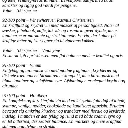
og lette, velintegrerede tanniner. Et vellykket udtryk med både
karakter og rigtig god værdi for pengene.
Value – 5/6 stjerner
92/100 point – Winewherever, Rasmus Christensen
En kraftfuld og krydret vin med masser af personlighed. Noter af
svesker, pibetobak, kaffe, lakrids og rosmarin giver dybde, mens
tanninerne er markante og strukturerede. En vin, der kalder på
kraftige retter og især egner sig til vinterens køkken.
Value – 5/6 stjerner – Vinonyme
Et stærkt køb i prisklassen med flot balance mellem kvalitet og pris.
91/100 point – Vinum
En fyldig og aromatisk vin med modne frugtnoter, krydderier og
diskrete trænuancer. Strukturen er kompakt, men harmonisk med
bløde tanniner og velafstemt syre. Afslutningen er elegant krydret og
afrundet.
91/100 point – Houlberg
En kompleks og karakterfuld vin med en let sødmefuld duft af tobak,
svampe, vanilje, nødder, chokolade og kandiseret appelsin. Frugten
bevæger sig omkring kirsebær og tranebær med florale og krydrede
indslag. I munden er den fyldig og rund med både sødme, syre og
en let bitterhed, der skaber balance. En mørkere og mere kraftfuld
stil med god dybde og struktur.