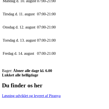
Mandag d. 10. august
0
7
:
0
0
-
21
:
0
0
Tirsdag d. 11. august
0
7
:
0
0
-
21
:
0
0
Onsdag d. 12. august
0
7
:
0
0
-
21
:
0
0
Torsdag d. 13. august
0
7
:
0
0
-
21
:
0
0
Fredag d. 14. august
0
7
:
0
0
-
21
:
0
0
Bager:
Åbner alle dage kl. 6.00
Lukket alle helligdage
Du finder os her
Løsning udviklet og leveret af
Piranya