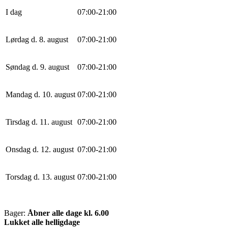
I dag
0
7
:
0
0
-
21
:
0
0
Lørdag d. 8. august
0
7
:
0
0
-
21
:
0
0
Søndag d. 9. august
0
7
:
0
0
-
21
:
0
0
Mandag d. 10. august
0
7
:
0
0
-
21
:
0
0
Tirsdag d. 11. august
0
7
:
0
0
-
21
:
0
0
Onsdag d. 12. august
0
7
:
0
0
-
21
:
0
0
Torsdag d. 13. august
0
7
:
0
0
-
21
:
0
0
Bager:
Åbner alle dage kl. 6.00
Lukket alle helligdage