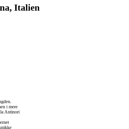
na, Italien
ængden.
nen i mere
la Antinori
ernet
unikke