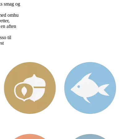
ks smag og
t med omhu
tter,
 en aften
so til
st