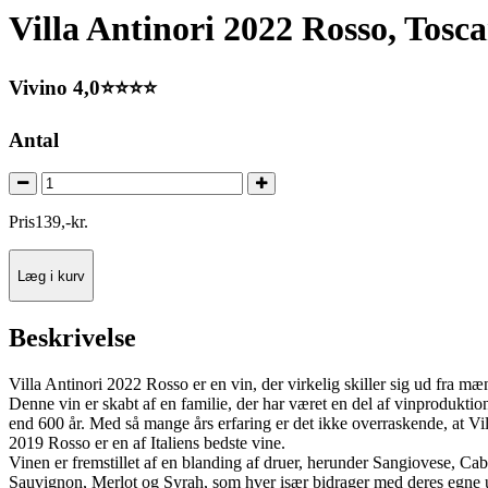
Villa Antinori 2022 Rosso, Tosca
Vivino 4,0⭐⭐⭐⭐
Antal
Pris
139
,
-
kr.
Læg i kurv
Beskrivelse
Villa Antinori 2022 Rosso er en vin, der virkelig skiller sig ud fra m
Denne vin er skabt af en familie, der har været en del af vinproduktio
end 600 år. Med så mange års erfaring er det ikke overraskende, at Vil
2019 Rosso er en af Italiens bedste vine.
Vinen er fremstillet af en blanding af druer, herunder Sangiovese, Cab
Sauvignon, Merlot og Syrah, som hver især bidrager med deres egne 