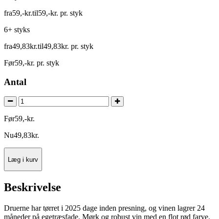
fra
59
,
-
kr.
til
59
,
-
kr.
pr. styk
6+ styks
fra
49
,
83
kr.
til
49
,
83
kr.
pr. styk
Før
59
,
-
kr.
pr. styk
Antal
Før
59
,
-
kr.
Nu
49
,
83
kr.
Læg i kurv
Beskrivelse
Druerne har tørret i 2025 dage inden presning, og vinen lagrer 24
måneder på egetræsfade. Mørk og robust vin med en flot rød farve.