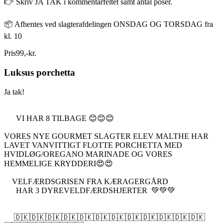
👉 Skriv JA TAK i kommentarfeltet samt antal poser.
📦 Afhentes ved slagterafdelingen ONSDAG OG TORSDAG fra
kl. 10
Pris
99
,
-
kr.
Luksus porchetta
Ja tak!
VI HAR 8 TILBAGE 😊😊😊
VORES NYE GOURMET SLAGTER ELEV MALTHE HAR
LAVET VANVITTIGT FLOTTE PORCHETTA MED
HVIDLØG/OREGANO MARINADE OG VORES
HEMMELIGE KRYDDERI😍😍
VELFÆRDSGRISEN FRA KÆRAGERGÅRD
HAR 3 DYREVELDFÆRDSHJERTER 💚💚💚
🇩🇰🇩🇰🇩🇰🇩🇰🇩🇰🇩🇰🇩🇰🇩🇰🇩🇰🇩🇰🇩🇰🇩🇰