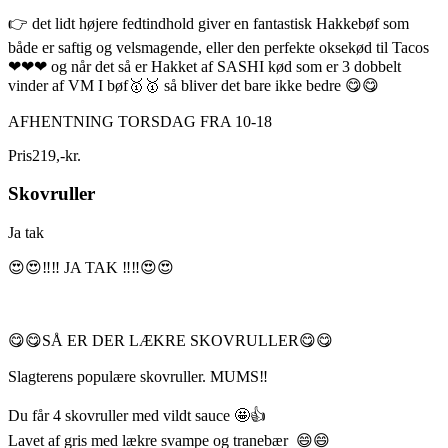
👉 det lidt højere fedtindhold giver en fantastisk Hakkebøf som
både er saftig og velsmagende, eller den perfekte oksekød til Tacos
❤❤❤ og når det så er Hakket af SASHI kød som er 3 dobbelt
vinder af VM I bøf🥇🥇 så bliver det bare ikke bedre 😋😋
AFHENTNING TORSDAG FRA 10-18
Pris
219
,
-
kr.
Skovruller
Ja tak
😍😍‼️‼️ JA TAK ‼️‼️😍😍
😋😋SÅ ER DER LÆKRE SKOVRULLER😋😋
Slagterens populære skovruller. MUMS‼️
Du får 4 skovruller med vildt sauce 🤩👍
Lavet af gris med lækre svampe og tranebær 😄😄