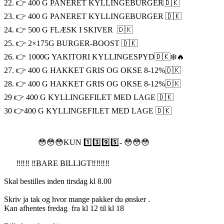
22. 👉 400 G PANERET KYLLINGEBURGER🇩🇰
23. 👉 400 G PANERET KYLLINGEBURGER 🇩🇰
24. 👉 500 G FLÆSK I SKIVER 🇩🇰
25. 👉 2×175G BURGER-BOOST 🇩🇰
26. 👉 1000G YAKITORI KYLLINGESPYD🇩🇰❄️🔥
27. 👉 400 G HAKKET GRIS OG OKSE 8-12%🇩🇰
28. 👉 400 G HAKKET GRIS OG OKSE 8-12%🇩🇰
29 👉 400 G KYLLINGEFILET MED LAGE 🇩🇰
30 👉400 G KYLLINGEFILET MED LAGE 🇩🇰
😳😳😳KUN 1️⃣3️⃣9️⃣5️⃣- 😳😳😳
‼️‼️‼️ ‼️BARE BILLIGT‼️‼️‼️‼️
Skal bestilles inden tirsdag kl 8.00
Skriv ja tak og hvor mange pakker du ønsker .
Kan afhentes fredag fra kl 12 til kl 18