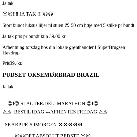
Ja tak
😍😍‼️‼️ JA TAK ‼️‼️😍😍
Stort bundt luksus liljer til stuen 😍 50 cm høje med 5 stilke pr bundt
Ja-tak pris pr bundt kun 39.00 kr
Afhentning torsdag hos din lokale grønthandler I SuperBrugsen
Havdrup
Pris
39
,
-
kr.
PUDSET OKSEMØRBRAD BRAZIL
Ja tak
😍❗️😍 SLAGTER/DELI MARATHON 😍❗️😍
⚠️⚠️ BESTIL IDAG ---AFHENTES FREDAG ⚠️⚠️
SKARP PRIS IMORGEN 🚫🚫🚫🚫🚫
😍😍DET ABSOLUT BEDSTE 😍😍