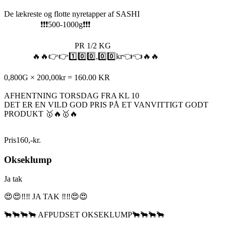
De lækreste og flotte nyretapper af SASHI
❗️❗️❗️500-1000g❗️❗️❗️
PR 1/2 KG
🔥🔥👉👉1️⃣0️⃣0️⃣,0️⃣0️⃣kr👈👈🔥🔥
0,800G × 200,00kr = 160.00 KR
AFHENTNING TORSDAG FRA KL 10
DET ER EN VILD GOD PRIS PÅ ET VANVITTIGT GODT
PRODUKT 🥇🔥🥇🔥
Pris
160
,
-
kr.
Okseklump
Ja tak
😍😍‼️‼️ JA TAK ‼️‼️😍😍
🐂🐂🐂🐂 AFPUDSET OKSEKLUMP🐂🐂🐂🐂