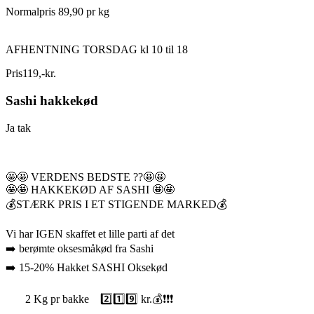
Normalpris 89,90 pr kg
AFHENTNING TORSDAG kl 10 til 18
Pris
119
,
-
kr.
Sashi hakkekød
Ja tak
🤩🤩 VERDENS BEDSTE ??🤩🤩
🤩🤩 HAKKEKØD AF SASHI 🤩🤩
💰STÆRK PRIS I ET STIGENDE MARKED💰
Vi har IGEN skaffet et lille parti af det
➡️ berømte oksesmåkød fra Sashi
➡️ 15-20% Hakket SASHI Oksekød
2 Kg pr bakke 2️⃣1️⃣9️⃣ kr.💰❗❗❗