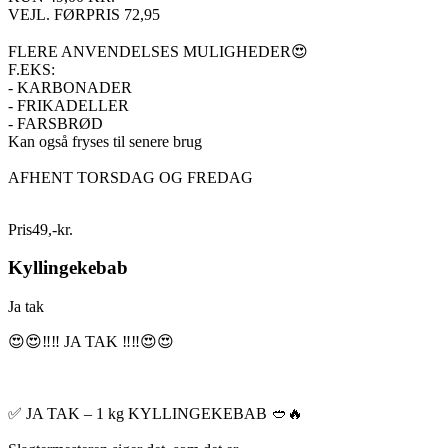
VEJL. FØRPRIS 72,95
FLERE ANVENDELSES MULIGHEDER😍
F.EKS:
- KARBONADER
- FRIKADELLER
- FARSBRØD
Kan også fryses til senere brug
AFHENT TORSDAG OG FREDAG
Pris
49
,
-
kr.
Kyllingekebab
Ja tak
😍😍‼️‼️ JA TAK ‼️‼️😍😍
✅ JA TAK – 1 kg KYLLINGEKEBAB 🥙🔥