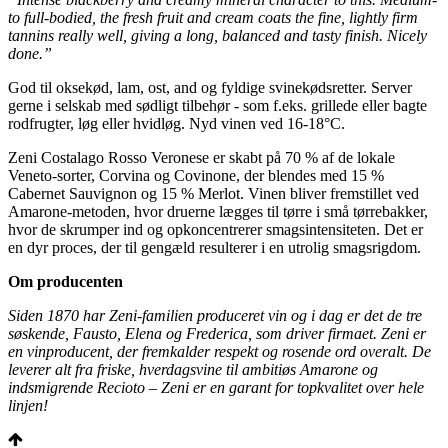
to full-bodied, the fresh fruit and cream coats the fine, lightly firm
tannins really well, giving a long, balanced and tasty finish.
Nicely
done.”
God til oksekød, lam, ost, and og fyldige svinekødsretter. Server
gerne i selskab med sødligt tilbehør - som f.eks. grillede eller bagte
rodfrugter, løg eller hvidløg. Nyd vinen ved 16-18°C.
Zeni Costalago Rosso Veronese er skabt på 70 % af de lokale
Veneto-sorter, Corvina og Covinone, der blendes med 15 %
Cabernet Sauvignon og 15 % Merlot. Vinen bliver fremstillet ved
Amarone-metoden, hvor druerne lægges til tørre i små tørrebakker,
hvor de skrumper ind og opkoncentrerer smagsintensiteten. Det er
en dyr proces, der til gengæld resulterer i en utrolig smagsrigdom.
Om producenten
Siden 1870 har Zeni-familien produceret vin og i dag er det de tre
søskende, Fausto, Elena og Frederica, som driver firmaet. Zeni er
en vinproducent, der fremkalder respekt og rosende ord overalt. De
leverer alt fra friske, hverdagsvine til ambitiøs Amarone og
indsmigrende Recioto – Zeni er en garant for topkvalitet over hele
linjen!