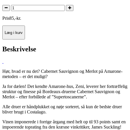
Pris
85
,
-
kr.
Læg i kurv
Beskrivelse
Hør, hvad er nu det? Cabernet Sauvignon og Merlot på Amarone-
metoden – er det muligt?
Ja for dælen! Det kendte Amarone-hus, Zeni, leverer her fortræffelig
struktur og finesse på Bordeaux-druerne Cabernet Sauvignon og
Merlot – efter forbillede af ”Supertoscanerne”.
Alle druer er håndplukket og nøje sorteret, så kun de bedste druer
bliver brugt i Costalago.
Vinen imponerede i forrige årgang med helt op til 93 points samt en
impoerende toprating fra den kræsne vinkritiker, James Suckling!