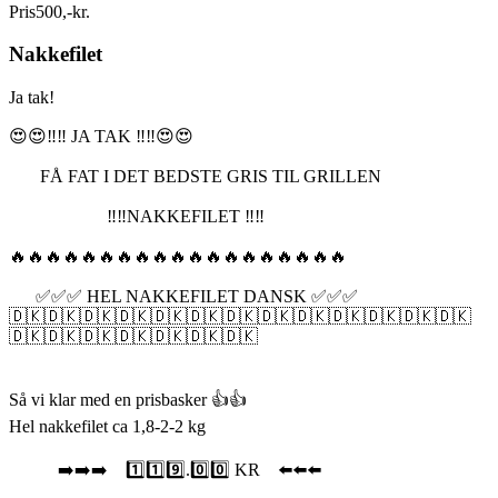
Pris
500
,
-
kr.
Nakkefilet
Ja tak!
😍😍‼️‼️ JA TAK ‼️‼️😍😍
FÅ FAT I DET BEDSTE GRIS TIL GRILLEN
‼️‼️NAKKEFILET ‼️‼️
🔥🔥🔥🔥🔥🔥🔥🔥🔥🔥🔥🔥🔥🔥🔥🔥🔥🔥🔥
✅✅✅ HEL NAKKEFILET DANSK ✅✅✅
🇩🇰🇩🇰🇩🇰🇩🇰🇩🇰🇩🇰🇩🇰🇩🇰🇩🇰🇩🇰🇩🇰🇩🇰🇩🇰
🇩🇰🇩🇰🇩🇰🇩🇰🇩🇰🇩🇰🇩🇰
Så vi klar med en prisbasker 👍👍
Hel nakkefilet ca 1,8-2-2 kg
➡️➡️➡️ 1️⃣1️⃣9️⃣.0️⃣0️⃣ KR ⬅️⬅️⬅️