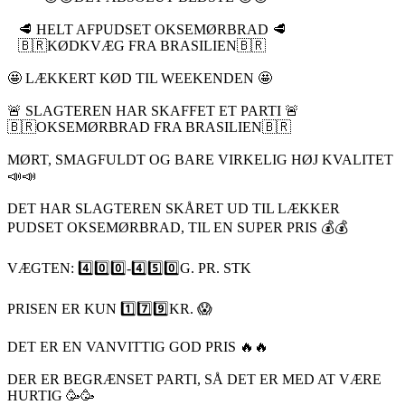
🥩 HELT AFPUDSET OKSEMØRBRAD 🥩
🇧🇷KØDKVÆG FRA BRASILIEN🇧🇷
🤩 LÆKKERT KØD TIL WEEKENDEN 🤩
🚨 SLAGTEREN HAR SKAFFET ET PARTI 🚨
🇧🇷OKSEMØRBRAD FRA BRASILIEN🇧🇷
MØRT, SMAGFULDT OG BARE VIRKELIG HØJ KVALITET
📣📣
DET HAR SLAGTEREN SKÅRET UD TIL LÆKKER
PUDSET OKSEMØRBRAD, TIL EN SUPER PRIS 💰💰
VÆGTEN: 4️⃣0️⃣0️⃣-4️⃣5️⃣0️⃣G. PR. STK
PRISEN ER KUN 1️⃣7️⃣9️⃣KR. 😱
DET ER EN VANVITTIG GOD PRIS 🔥🔥
DER ER BEGRÆNSET PARTI, SÅ DET ER MED AT VÆRE
HURTIG 🥳🥳