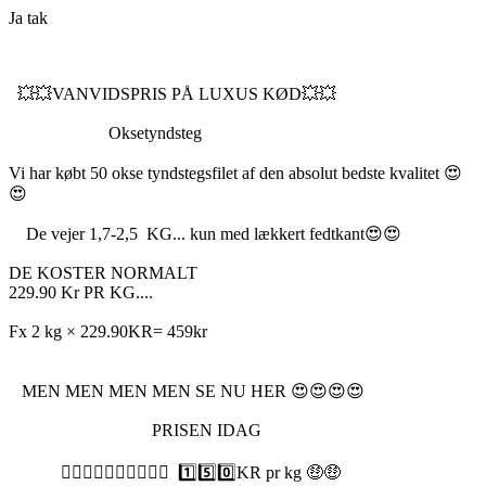
Ja tak
💥💥VANVIDSPRIS PÅ LUXUS KØD💥💥
Oksetyndsteg
Vi har købt 50 okse tyndstegsfilet af den absolut bedste kvalitet 😍
😍
De vejer 1,7-2,5 KG... kun med lækkert fedtkant😍😍
DE KOSTER NORMALT
229.90 Kr PR KG....
Fx 2 kg × 229.90KR= 459kr
MEN MEN MEN MEN SE NU HER 😍😍😍😍
PRISEN IDAG
👉🏼👉🏼👉🏼👉🏼👉🏼 1️⃣5️⃣0️⃣KR pr kg 🤑🤑