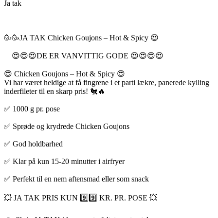
Ja tak
🥳🥳JA TAK Chicken Goujons – Hot & Spicy 😍
😍😍😍DE ER VANVITTIG GODE 😍😍😍😍
😍 Chicken Goujons – Hot & Spicy 😍
Vi har været heldige at få fingrene i et parti lækre, panerede kylling
inderfileter til en skarp pris! 🐔🔥
✅ 1000 g pr. pose
✅ Sprøde og krydrede Chicken Goujons
✅ God holdbarhed
✅ Klar på kun 15-20 minutter i airfryer
✅ Perfekt til en nem aftensmad eller som snack
💥 JA TAK PRIS KUN 9️⃣9️⃣ KR. PR. POSE 💥