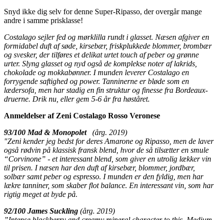
Snyd ikke dig selv for denne Super-Ripasso, der overgår mange
andre i samme prisklasse!
Costalago sejler fed og mørklilla rundt i glasset. Næsen afgiver en
formidabel duft af søde, kirsebær, friskplukkede blommer, brombær
og svesker, der tilføres et delikat urtet touch af peber og grønne
urter. Slyng glasset og nyd også de komplekse noter af lakrids,
chokolade og mokkabønner. I munden leverer Costalago en
forrygende saftighed og power. Tanninerne er bløde som en
lædersofa, men har stadig en fin struktur og finesse fra Bordeaux-
druerne. Drik nu, eller gem 5-6 år fra høståret.
Anmeldelser af Zeni Costalago Rosso Veronese
93/100 Mad & Monopolet
(årg. 2019)
"Zeni kender jeg bedst for deres Amarone og Ripasso, men de laver
også rødvin på klassisk fransk blend, hvor de så tilsætter en smule
“Corvinone” - et interessant blend, som giver en utrolig lækker vin
til prisen. I næsen har den duft af kirsebær, blommer, jordbær,
solbær samt peber og espresso. I munden er den fyldig, men har
lækre tanniner, som skaber flot balance. En interessant vin, som har
rigtig meget at byde på.
92/100 James Suckling
(årg. 2019)
”Intense blackberry and creamy mineral character to this. Medium-