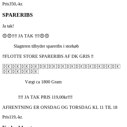
Pris
350
,
-
kr.
SPARERIBS
Ja tak!
😍😍‼️‼️ JA TAK ‼️‼️😍😍
Slagteren tilbyder spareribs i storkøb
‼️FLOTTE STORE SPARERIBS AF DK GRIS ‼️
🇩🇰🇩🇰🇩🇰🇩🇰🇩🇰🇩🇰🇩🇰🇩🇰🇩🇰🇩🇰🇩🇰🇩🇰🇩🇰
🇩🇰🇩🇰🇩🇰🇩🇰
Vægt ca 1800 Gram
‼️‼️ JA TAK PRIS 119,00kr‼️‼️
AFHENTNING ER ONSDAG OG TORSDAG KL 11 TIL 18
Pris
119
,
-
kr.