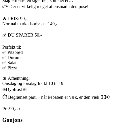
Slagtermesteren siger det, som det er…
👉 Der er virkelig meget aftensmad i den pose!
🔥 PRIS: 99,-
Normal markedspris: ca. 149,-
💰 DU SPARER 50,-
Perfekt til:
✅ Pitabrød
✅ Durum
✅ Salat
✅ Pizza
📅 Afhentning:
Onsdag og torsdag fra kl 10 til 19
❄️Dybfrost ❄️
⏱️ Begrænset parti – når kebaben er væk, er den væk 🏃‍♂️💨
Pris
99
,
-
kr.
Goujons