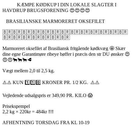
KÆMPE KØDKUP I DIN LOKALE SLAGTER I
HAVDRUP BRUGSFORENING 😍😍😍😍
BRASILIANSKE MARMORERET OKSEFILET
🇧🇷🇧🇷🇧🇷🇧🇷🇧🇷🇧🇷🇧🇷🇧🇷🇧🇷🇧🇷🇧🇷🇧🇷🇧🇷
🇧🇷🇧🇷🇧🇷🇧🇷🇧🇷🇧🇷🇧🇷
Marmoreret oksefilet af Brasiliansk fritgående kødkvæg 🤩 Skær
dine egne Garantimøre ribeye bøffer i præcis den str DU ønsker 😍
😍😍🐂🐂🐂🥩
Vægt mellem 2,0 til 2,5 kg.
⚠️⚠️ KUN 1️⃣1️⃣0️⃣ KRONER PR. 1/2 KG. ⚠️⚠️
Vejledende udsalgspris er 349,90 PR. KILO 😱
Prisekspempel
2,2 kg × 220kr = 484kr ‼️‼️
AFHENTNING TORSDAG FRA KL 10-19