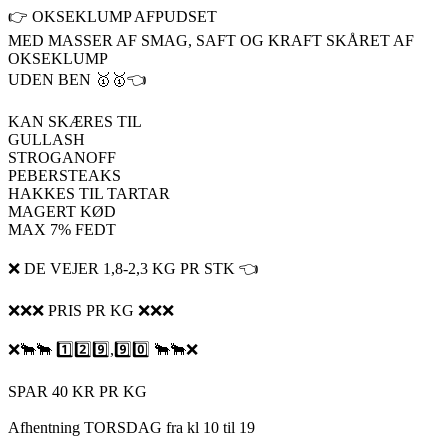
👉 OKSEKLUMP AFPUDSET
MED MASSER AF SMAG, SAFT OG KRAFT SKÅRET AF
OKSEKLUMP
UDEN BEN 🥇🥇👈
KAN SKÆRES TIL
GULLASH
STROGANOFF
PEBERSTEAKS
HAKKES TIL TARTAR
MAGERT KØD
MAX 7% FEDT
❌ DE VEJER 1,8-2,3 KG PR STK 👈
❌❌❌ PRIS PR KG ❌❌❌
❌🐂🐂 1️⃣2️⃣9️⃣,9️⃣0️⃣ 🐂🐂❌
SPAR 40 KR PR KG
Afhentning TORSDAG fra kl 10 til 19