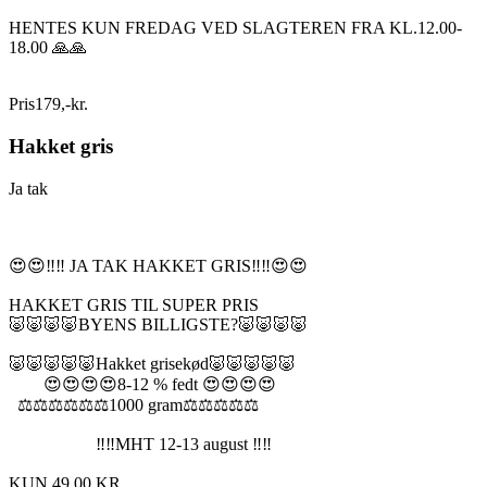
HENTES KUN FREDAG VED SLAGTEREN FRA KL.12.00-
18.00 🙏🙏
Pris
179
,
-
kr.
Hakket gris
Ja tak
😍😍‼️‼️ JA TAK HAKKET GRIS‼️‼️😍😍
HAKKET GRIS TIL SUPER PRIS
🐷🐷🐷🐷BYENS BILLIGSTE?🐷🐷🐷🐷
🐷🐷🐷🐷🐷Hakket grisekød🐷🐷🐷🐷🐷
😍😍😍😍8-12 % fedt 😍😍😍😍
⚖️⚖️⚖️⚖️⚖️⚖️1000 gram⚖️⚖️⚖️⚖️⚖️
‼️‼️MHT 12-13 august ‼️‼️
KUN 49,00 KR.