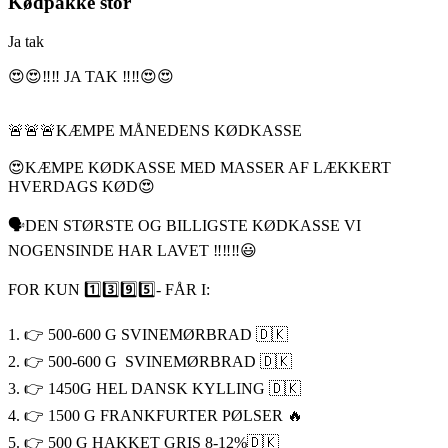
Kødpakke stor
Ja tak
😍😍‼️‼️ JA TAK ‼️‼️😍😍
🚨🚨🚨KÆMPE MÅNEDENS KØDKASSE
😍KÆMPE KØDKASSE MED MASSER AF LÆKKERT
HVERDAGS KØD😍
🗣DEN STØRSTE OG BILLIGSTE KØDKASSE VI
NOGENSINDE HAR LAVET ‼️‼️‼️😃
FOR KUN 1️⃣3️⃣9️⃣5️⃣- FÅR I:
1. 👉 500-600 G SVINEMØRBRAD 🇩🇰
2. 👉 500-600 G SVINEMØRBRAD 🇩🇰
3. 👉 1450G HEL DANSK KYLLING 🇩🇰
4. 👉 1500 G FRANKFURTER PØLSER 🔥
5. 👉 500 G HAKKET GRIS 8-12%🇩🇰