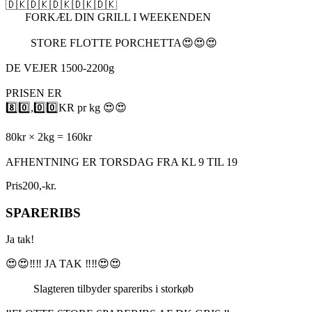
🇩🇰🇩🇰🇩🇰🇩🇰🇩🇰
FORKÆL DIN GRILL I WEEKENDEN
STORE FLOTTE PORCHETTA😍😍😍
DE VEJER 1500-2200g
PRISEN ER
8️⃣0️⃣,0️⃣0️⃣KR pr kg 😍😍
80kr × 2kg = 160kr
AFHENTNING ER TORSDAG FRA KL 9 TIL 19
Pris
200
,
-
kr.
SPARERIBS
Ja tak!
😍😍‼️‼️ JA TAK ‼️‼️😍😍
Slagteren tilbyder spareribs i storkøb