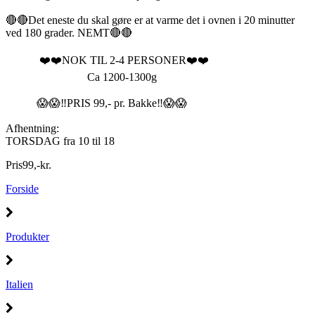
🔴🔴Det eneste du skal gøre er at varme det i ovnen i 20 minutter
ved 180 grader. NEMT🔴🔴
❤️❤️NOK TIL 2-4 PERSONER❤️❤️
Ca 1200-1300g
😱😱‼️PRIS 99,- pr. Bakke‼️😱😱
Afhentning:
TORSDAG fra 10 til 18
Pris
99
,
-
kr.
Forside
Produkter
Italien