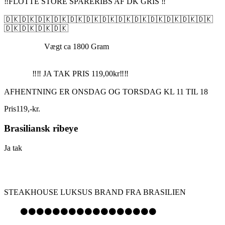
‼️FLOTTE STORE SPARERIBS AF DK GRIS ‼️
🇩🇰🇩🇰🇩🇰🇩🇰🇩🇰🇩🇰🇩🇰🇩🇰🇩🇰🇩🇰🇩🇰🇩🇰🇩🇰
🇩🇰🇩🇰🇩🇰🇩🇰
Vægt ca 1800 Gram
‼️‼️ JA TAK PRIS 119,00kr‼️‼️
AFHENTNING ER ONSDAG OG TORSDAG KL 11 TIL 18
Pris
119
,
-
kr.
Brasiliansk ribeye
Ja tak
STEAKHOUSE LUKSUS BRAND FRA BRASILIEN
⚫️⚫️⚫️⚫️⚫️⚫️⚫️⚫️⚫️⚫️⚫️⚫️⚫️⚫️⚫️⚫️⚫️