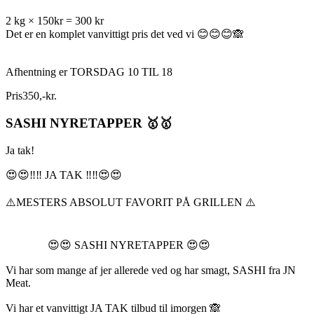
2 kg × 150kr = 300 kr
Det er en komplet vanvittigt pris det ved vi 😊😊😊🙈
Afhentning er TORSDAG 10 TIL 18
Pris
350
,
-
kr.
SASHI NYRETAPPER 🥇🥇
Ja tak!
😍😍‼️‼️ JA TAK ‼️‼️😍😍
⚠️MESTERS ABSOLUT FAVORIT PÅ GRILLEN ⚠️
😍😍 SASHI NYRETAPPER 😍😍
Vi har som mange af jer allerede ved og har smagt, SASHI fra JN
Meat.
Vi har et vanvittigt JA TAK tilbud til imorgen 🙈