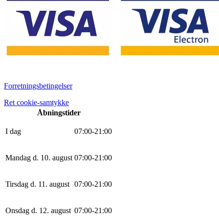
Forretningsbetingelser
Ret cookie-samtykke
Åbningstider
I dag
0
7
:
0
0
-
21
:
0
0
Mandag d. 10. august
0
7
:
0
0
-
21
:
0
0
Tirsdag d. 11. august
0
7
:
0
0
-
21
:
0
0
Onsdag d. 12. august
0
7
:
0
0
-
21
:
0
0