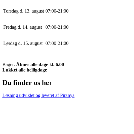
Torsdag d. 13. august
0
7
:
0
0
-
21
:
0
0
Fredag d. 14. august
0
7
:
0
0
-
21
:
0
0
Lørdag d. 15. august
0
7
:
0
0
-
21
:
0
0
Bager:
Åbner alle dage kl. 6.00
Lukket alle helligdage
Du finder os her
Løsning udviklet og leveret af
Piranya