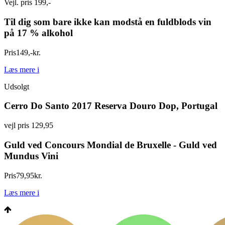
Vejl. pris 199,-
Til dig som bare ikke kan modstå en fuldblods vin
på 17 % alkohol
Pris
149
,
-
kr.
Læs mere
i
Udsolgt
Cerro Do Santo 2017 Reserva Douro Dop, Portugal
vejl pris 129,95
Guld ved Concours Mondial de Bruxelle - Guld ved
Mundus Vini
Pris
79
,
95
kr.
Læs mere
i