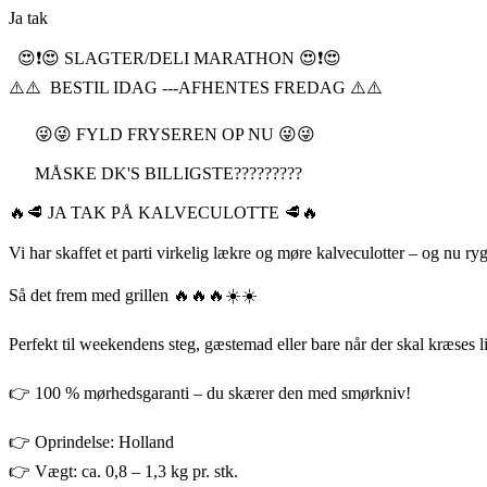
Ja tak
😍❗️😍 SLAGTER/DELI MARATHON 😍❗️😍
⚠️⚠️ BESTIL IDAG ---AFHENTES FREDAG ⚠️⚠️
😜😜 FYLD FRYSEREN OP NU 😜😜
MÅSKE DK'S BILLIGSTE?????????
🔥🥩 JA TAK PÅ KALVECULOTTE 🥩🔥
Vi har skaffet et parti virkelig lækre og møre kalveculotter – og nu ry
Så det frem med grillen 🔥🔥🔥☀️☀️
Perfekt til weekendens steg, gæstemad eller bare når der skal kræses l
👉 100 % mørhedsgaranti – du skærer den med smørkniv!
👉 Oprindelse: Holland
👉 Vægt: ca. 0,8 – 1,3 kg pr. stk.