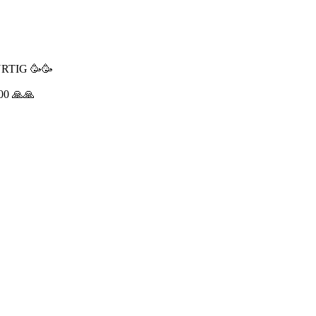
RTIG 🥳🥳
0 🙏🙏