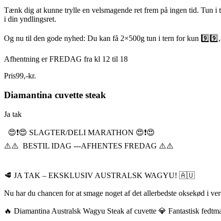
Tænk dig at kunne trylle en velsmagende ret frem på ingen tid. Tun i t
i din yndlingsret.
Og nu til den gode nyhed: Du kan få 2×500g tun i tern for kun 9️⃣9️⃣,-
Afhentning er FREDAG fra kl 12 til 18
Pris
99
,
-
kr.
Diamantina cuvette steak
Ja tak
😍❗️😍 SLAGTER/DELI MARATHON 😍❗️😍
⚠️⚠️ BESTIL IDAG ---AFHENTES FREDAG ⚠️⚠️
🥩 JA TAK – EKSKLUSIV AUSTRALSK WAGYU! 🇦🇺
Nu har du chancen for at smage noget af det allerbedste oksekød i ve
🔥 Diamantina Australsk Wagyu Steak af cuvette 💎 Fantastisk fedt