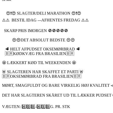
😍❗️😍 SLAGTER/DELI MARATHON 😍❗️😍
⚠️⚠️ BESTIL IDAG ---AFHENTES FREDAG ⚠️⚠️
SKARP PRIS IMORGEN 🚫🚫🚫🚫🚫
😍😍DET ABSOLUT BEDSTE 😍😍
🥩 HELT AFPUDSET OKSEMØRBRAD 🥩
🇧🇷KØDKVÆG FRA BRASILIEN🇧🇷
🤩 LÆKKERT KØD TIL WEEKENDEN 🤩
🚨 SLAGTEREN HAR SKAFFET ET PARTI 🚨
🇧🇷OKSEMØRBRAD FRA BRASILIEN🇧🇷
MØRT, SMAGFULDT OG BARE VIRKELIG HØJ KVALITET 
DET HAR SLAGTEREN SKÅRET UD TIL LÆKKER PUDSET O
VÆGTEN: 4️⃣0️⃣0️⃣-4️⃣5️⃣0️⃣G. PR. STK