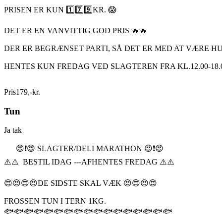
PRISEN ER KUN 1️⃣7️⃣9️⃣KR. 😱
DET ER EN VANVITTIG GOD PRIS 🔥🔥
DER ER BEGRÆNSET PARTI, SÅ DET ER MED AT VÆRE HU
HENTES KUN FREDAG VED SLAGTEREN FRA KL.12.00-18.0
Pris
179
,
-
kr.
Tun
Ja tak
😍❗️😍 SLAGTER/DELI MARATHON 😍❗️😍
⚠️⚠️ BESTIL IDAG ---AFHENTES FREDAG ⚠️⚠️
😍😍😍😍DE SIDSTE SKAL VÆK 😍😍😍😍
FROSSEN TUN I TERN 1KG.
🐟🐟🐟🐟🐟🐟🐟🐟🐟🐟🐟🐟🐟🐟🐟🐟🐟