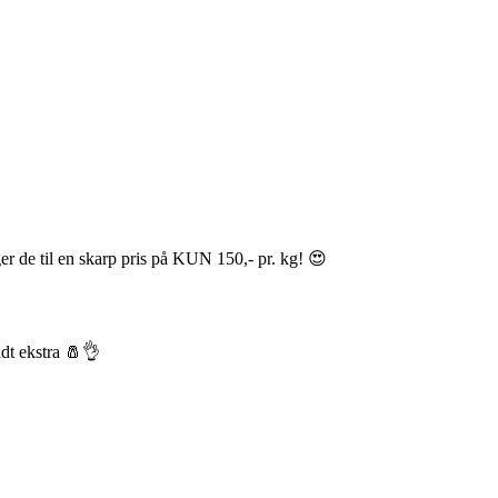
ger de til en skarp pris på KUN 150,- pr. kg! 😍
idt ekstra 🧂👌