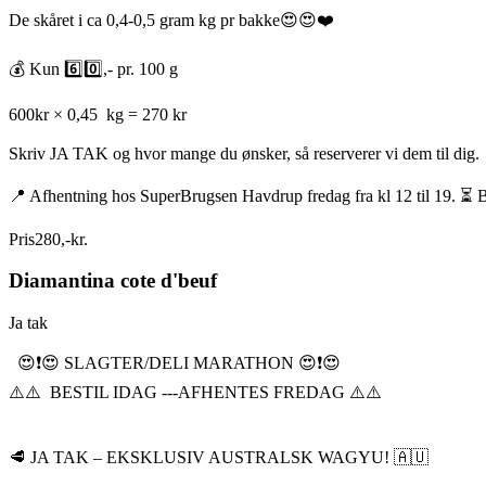
De skåret i ca 0,4-0,5 gram kg pr bakke😍😍❤️
💰 Kun 6️⃣0️⃣,- pr. 100 g
600kr × 0,45 kg = 270 kr
Skriv JA TAK og hvor mange du ønsker, så reserverer vi dem til dig.
📍 Afhentning hos SuperBrugsen Havdrup fredag fra kl 12 til 19. ⏳ B
Pris
280
,
-
kr.
Diamantina cote d'beuf
Ja tak
😍❗️😍 SLAGTER/DELI MARATHON 😍❗️😍
⚠️⚠️ BESTIL IDAG ---AFHENTES FREDAG ⚠️⚠️
🥩 JA TAK – EKSKLUSIV AUSTRALSK WAGYU! 🇦🇺