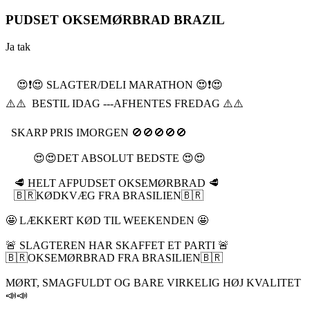
PUDSET OKSEMØRBRAD BRAZIL
Ja tak
😍❗️😍 SLAGTER/DELI MARATHON 😍❗️😍
⚠️⚠️ BESTIL IDAG ---AFHENTES FREDAG ⚠️⚠️
SKARP PRIS IMORGEN 🚫🚫🚫🚫🚫
😍😍DET ABSOLUT BEDSTE 😍😍
🥩 HELT AFPUDSET OKSEMØRBRAD 🥩
🇧🇷KØDKVÆG FRA BRASILIEN🇧🇷
🤩 LÆKKERT KØD TIL WEEKENDEN 🤩
🚨 SLAGTEREN HAR SKAFFET ET PARTI 🚨
🇧🇷OKSEMØRBRAD FRA BRASILIEN🇧🇷
MØRT, SMAGFULDT OG BARE VIRKELIG HØJ KVALITET
📣📣