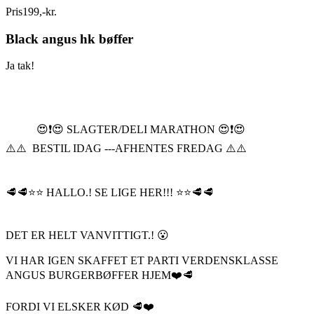
Pris
199
,
-
kr.
Black angus hk bøffer
Ja tak!
😍❗️😍 SLAGTER/DELI MARATHON 😍❗️😍
⚠️⚠️ BESTIL IDAG ---AFHENTES FREDAG ⚠️⚠️
🥩🥩⭐️⭐️ HALLO.! SE LIGE HER!!! ⭐️⭐️🥩🥩
DET ER HELT VANVITTIGT.! 😮
VI HAR IGEN SKAFFET ET PARTI VERDENSKLASSE
ANGUS BURGERBØFFER HJEM❤️🥩
FORDI VI ELSKER KØD 🥩❤️