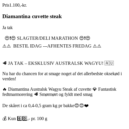
Pris
1.100
,
-
kr.
Diamantina cuvette steak
Ja tak
😍❗️😍 SLAGTER/DELI MARATHON 😍❗️😍
⚠️⚠️ BESTIL IDAG ---AFHENTES FREDAG ⚠️⚠️
🥩 JA TAK – EKSKLUSIV AUSTRALSK WAGYU! 🇦🇺
Nu har du chancen for at smage noget af det allerbedste oksekød i
verden!
🔥 Diamantina Australsk Wagyu Steak af cuvette 💎 Fantastisk
fedtmarmorering 🥩 Smørmørt og fyldt med smag
De skåret i ca 0,4-0,5 gram kg pr bakke😍😍❤️
💰 Kun 6️⃣0️⃣,- pr. 100 g