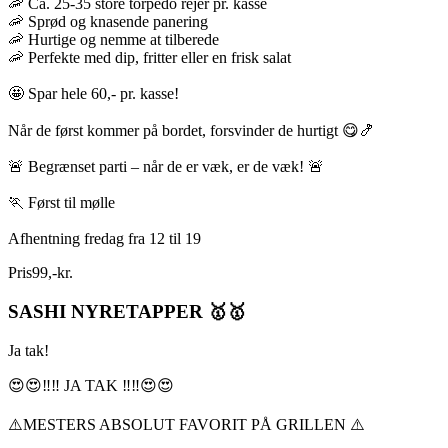
🦐 Ca. 25-35 store torpedo rejer pr. kasse
🦐 Sprød og knasende panering
🦐 Hurtige og nemme at tilberede
🦐 Perfekte med dip, fritter eller en frisk salat
🤩 Spar hele 60,- pr. kasse!
Når de først kommer på bordet, forsvinder de hurtigt 😋🍤
🚨 Begrænset parti – når de er væk, er de væk! 🚨
🏃 Først til mølle
Afhentning fredag fra 12 til 19
Pris
99
,
-
kr.
SASHI NYRETAPPER 🥇🥇
Ja tak!
😍😍‼️‼️ JA TAK ‼️‼️😍😍
⚠️MESTERS ABSOLUT FAVORIT PÅ GRILLEN ⚠️