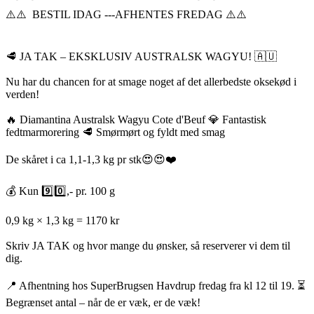
⚠️⚠️ BESTIL IDAG ---AFHENTES FREDAG ⚠️⚠️
🥩 JA TAK – EKSKLUSIV AUSTRALSK WAGYU! 🇦🇺
Nu har du chancen for at smage noget af det allerbedste oksekød i
verden!
🔥 Diamantina Australsk Wagyu Cote d'Beuf 💎 Fantastisk
fedtmarmorering 🥩 Smørmørt og fyldt med smag
De skåret i ca 1,1-1,3 kg pr stk😍😍❤️
💰 Kun 9️⃣0️⃣,- pr. 100 g
0,9 kg × 1,3 kg = 1170 kr
Skriv JA TAK og hvor mange du ønsker, så reserverer vi dem til
dig.
📍 Afhentning hos SuperBrugsen Havdrup fredag fra kl 12 til 19. ⏳
Begrænset antal – når de er væk, er de væk!