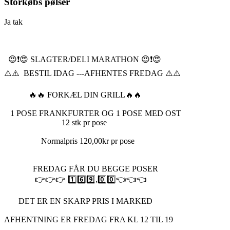
Storkøbs pølser
Ja tak
😍❗️😍 SLAGTER/DELI MARATHON 😍❗️😍
⚠️⚠️ BESTIL IDAG ---AFHENTES FREDAG ⚠️⚠️
🔥🔥 FORKÆL DIN GRILL🔥🔥
1 POSE FRANKFURTER OG 1 POSE MED OST
12 stk pr pose
Normalpris 120,00kr pr pose
FREDAG FÅR DU BEGGE POSER
👉👉👉 1️⃣6️⃣9️⃣,0️⃣0️⃣👈👈👈
DET ER EN SKARP PRIS I MARKED
AFHENTNING ER FREDAG FRA KL 12 TIL 19