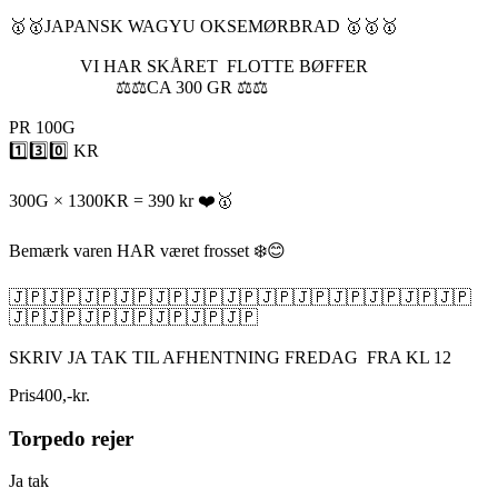
🥇🥇JAPANSK WAGYU OKSEMØRBRAD 🥇🥇🥇
VI HAR SKÅRET FLOTTE BØFFER
⚖️⚖️CA 300 GR ⚖️⚖️
PR 100G
1️⃣3️⃣0️⃣ KR
300G × 1300KR = 390 kr ❤️🥇
Bemærk varen HAR været frosset ❄️😊
🇯🇵🇯🇵🇯🇵🇯🇵🇯🇵🇯🇵🇯🇵🇯🇵🇯🇵🇯🇵🇯🇵🇯🇵🇯🇵
🇯🇵🇯🇵🇯🇵🇯🇵🇯🇵🇯🇵🇯🇵
SKRIV JA TAK TIL AFHENTNING FREDAG FRA KL 12
Pris
400
,
-
kr.
Torpedo rejer
Ja tak