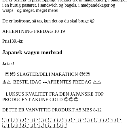
i en hurtig pastaret, i sandwich og bagels, i madpandekager og
wraps - og meget, meget mere!
De er løsfrosne, så tag kun det op du skal bruge 😍
AFHENTNING FREDAG 10-19
Pris
139
,
-
kr.
Japansk wagyu mørbrad
Ja tak!
😍❗️😍 SLAGTER/DELI MARATHON 😍❗️😍
⚠️⚠️ BESTIL IDAG ---AFHENTES FREDAG ⚠️⚠️
LUKSUS KVALITET FRA DEN JAPANSKE TOP
PRODUCENT AKUNE GOLD 😍😍😍
DETTE ER VANVITTIG PRODUKT A5 MBS 8-12
🇯🇵🇯🇵🇯🇵🇯🇵🇯🇵🇯🇵🇯🇵🇯🇵🇯🇵🇯🇵🇯🇵🇯🇵🇯🇵
🇯🇵🇯🇵🇯🇵🇯🇵🇯🇵🇯🇵🇯🇵