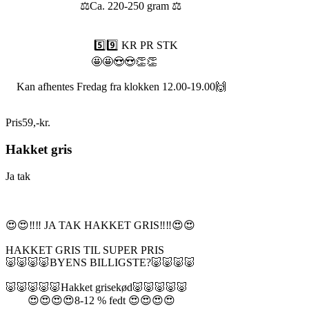
⚖️Ca. 220-250 gram ⚖️
5️⃣9️⃣ KR PR STK
🤩🤩😍😍👏👏
Kan afhentes Fredag fra klokken 12.00-19.00🙌
Pris
59
,
-
kr.
Hakket gris
Ja tak
😍😍‼️‼️ JA TAK HAKKET GRIS‼️‼️😍😍
HAKKET GRIS TIL SUPER PRIS
🐷🐷🐷🐷BYENS BILLIGSTE?🐷🐷🐷🐷
🐷🐷🐷🐷🐷Hakket grisekød🐷🐷🐷🐷🐷
😍😍😍😍8-12 % fedt 😍😍😍😍