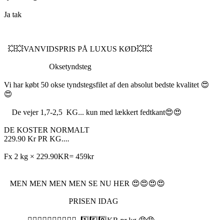
Ja tak
💥💥VANVIDSPRIS PÅ LUXUS KØD💥💥
Oksetyndsteg
Vi har købt 50 okse tyndstegsfilet af den absolut bedste kvalitet 😍
😍
De vejer 1,7-2,5 KG... kun med lækkert fedtkant😍😍
DE KOSTER NORMALT
229.90 Kr PR KG....
Fx 2 kg × 229.90KR= 459kr
MEN MEN MEN MEN SE NU HER 😍😍😍😍
PRISEN IDAG