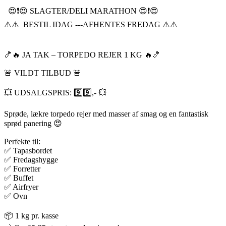
😍❗️😍 SLAGTER/DELI MARATHON 😍❗️😍
⚠️⚠️ BESTIL IDAG ---AFHENTES FREDAG ⚠️⚠️
🍤🔥 JA TAK – TORPEDO REJER 1 KG 🔥🍤
🚨 VILDT TILBUD 🚨
💥 UDSALGSPRIS: 9️⃣9️⃣,- 💥
Sprøde, lækre torpedo rejer med masser af smag og en fantastisk
sprød panering 😍
Perfekte til:
✅ Tapasbordet
✅ Fredagshygge
✅ Forretter
✅ Buffet
✅ Airfryer
✅ Ovn
📦 1 kg pr. kasse