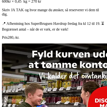
600kr × 0,45 kg = 270 kr
Skriv JA TAK og hvor mange du ønsker, så reserverer vi dem til
dig.
📍 Afhentning hos SuperBrugsen Havdrup fredag fra kl 12 til 19. ⏳
Begrænset antal – når de er væk, er de væk!
Pris
280
,
-
kr.