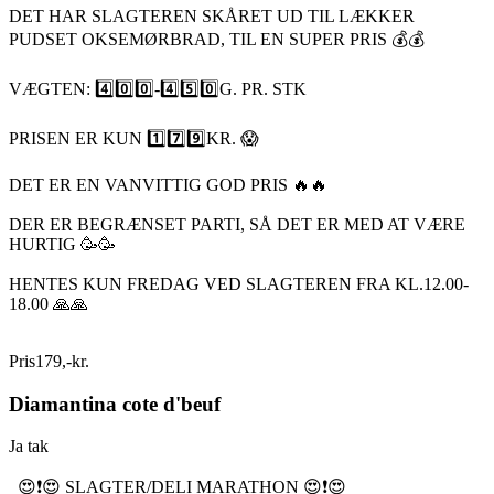
DET HAR SLAGTEREN SKÅRET UD TIL LÆKKER
PUDSET OKSEMØRBRAD, TIL EN SUPER PRIS 💰💰
VÆGTEN: 4️⃣0️⃣0️⃣-4️⃣5️⃣0️⃣G. PR. STK
PRISEN ER KUN 1️⃣7️⃣9️⃣KR. 😱
DET ER EN VANVITTIG GOD PRIS 🔥🔥
DER ER BEGRÆNSET PARTI, SÅ DET ER MED AT VÆRE
HURTIG 🥳🥳
HENTES KUN FREDAG VED SLAGTEREN FRA KL.12.00-
18.00 🙏🙏
Pris
179
,
-
kr.
Diamantina cote d'beuf
Ja tak
😍❗️😍 SLAGTER/DELI MARATHON 😍❗️😍