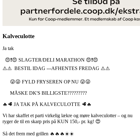
Kalveculotte
Ja tak
😍❗️😍 SLAGTER/DELI MARATHON 😍❗️😍
⚠️⚠️ BESTIL IDAG ---AFHENTES FREDAG ⚠️⚠️
😜😜 FYLD FRYSEREN OP NU 😜😜
MÅSKE DK'S BILLIGSTE?????????
🔥🥩 JA TAK PÅ KALVECULOTTE 🥩🔥
Vi har skaffet et parti virkelig lækre og møre kalveculotter – og nu
ryger de til en skarp pris på KUN 150,- pr. kg! 😍
Så det frem med grillen 🔥🔥🔥☀️☀️