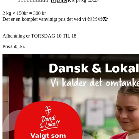
👉🏼👉🏼👉🏼👉🏼👉🏼 1️⃣5️⃣0️⃣KR pr kg 🤑🤑
2 kg × 150kr = 300 kr
Det er en komplet vanvittigt pris det ved vi 😊😊😊🙈
Afhentning er TORSDAG 10 TIL 18
Pris
350
,
-
kr.