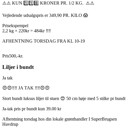
⚠️⚠️ KUN 1️⃣1️⃣0️⃣ KRONER PR. 1/2 KG. ⚠️⚠️
Vejledende udsalgspris er 349,90 PR. KILO 😱
Prisekspempel
2,2 kg × 220kr = 484kr ‼️‼️
AFHENTNING TORSDAG FRA KL 10-19
Pris
500
,
-
kr.
Liljer i bundt
Ja tak
😍😍‼️‼️ JA TAK ‼️‼️😍😍
Stort bundt luksus liljer til stuen 😍 50 cm høje med 5 stilke pr bundt
Ja-tak pris pr bundt kun 39.00 kr
Afhentning torsdag hos din lokale grønthandler I SuperBrugsen
Havdrup