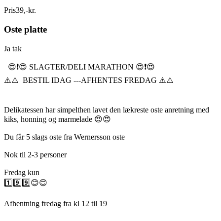
Pris
39
,
-
kr.
Oste platte
Ja tak
😍❗️😍 SLAGTER/DELI MARATHON 😍❗️😍
⚠️⚠️ BESTIL IDAG ---AFHENTES FREDAG ⚠️⚠️
Delikatessen har simpelthen lavet den lækreste oste anretning med
kiks, honning og marmelade 😍😍
Du får 5 slags oste fra Wernersson oste
Nok til 2-3 personer
Fredag kun
1️⃣9️⃣9️⃣😊😊
Afhentning fredag fra kl 12 til 19