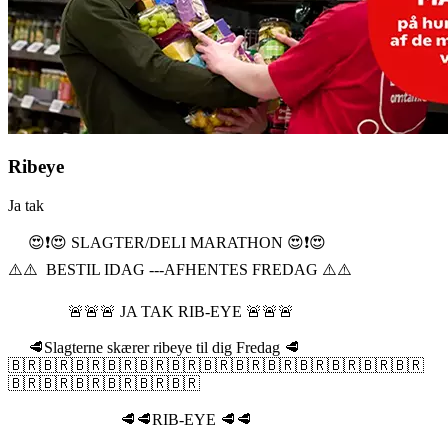
Ribeye
Ja tak
😍❗️😍 SLAGTER/DELI MARATHON 😍❗️😍
⚠️⚠️ BESTIL IDAG ---AFHENTES FREDAG ⚠️⚠️
🚨🚨🚨 JA TAK RIB-EYE 🚨🚨🚨
🥩Slagterne skærer ribeye til dig Fredag 🥩
🇧🇷🇧🇷🇧🇷🇧🇷🇧🇷🇧🇷🇧🇷🇧🇷🇧🇷🇧🇷🇧🇷🇧🇷🇧🇷
🇧🇷🇧🇷🇧🇷🇧🇷🇧🇷🇧🇷
🥩🥩RIB-EYE 🥩🥩