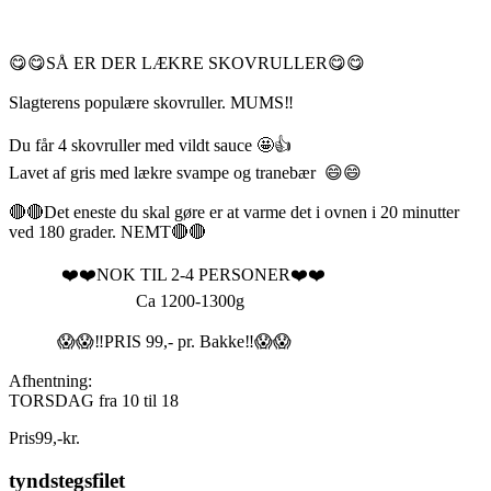
😋😋SÅ ER DER LÆKRE SKOVRULLER😋😋
Slagterens populære skovruller. MUMS‼️
Du får 4 skovruller med vildt sauce 🤩👍
Lavet af gris med lækre svampe og tranebær 😄😄
🔴🔴Det eneste du skal gøre er at varme det i ovnen i 20 minutter
ved 180 grader. NEMT🔴🔴
❤️❤️NOK TIL 2-4 PERSONER❤️❤️
Ca 1200-1300g
😱😱‼️PRIS 99,- pr. Bakke‼️😱😱
Afhentning:
TORSDAG fra 10 til 18
Pris
99
,
-
kr.
tyndstegsfilet