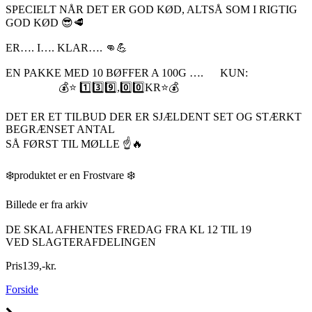
SPECIELT NÅR DET ER GOD KØD, ALTSÅ SOM I RIGTIG
GOD KØD 😎🥩
ER…. I…. KLAR…. 👊💪
EN PAKKE MED 10 BØFFER A 100G …. KUN:
💰⭐️ 1️⃣3️⃣9️⃣,0️⃣0️⃣KR⭐️💰
DET ER ET TILBUD DER ER SJÆLDENT SET OG STÆRKT
BEGRÆNSET ANTAL
SÅ FØRST TIL MØLLE ☝️🔥
❄️produktet er en Frostvare ❄️
Billede er fra arkiv
DE SKAL AFHENTES FREDAG FRA KL 12 TIL 19
VED SLAGTERAFDELINGEN
Pris
139
,
-
kr.
Forside