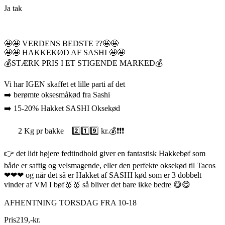
Ja tak
🤩🤩 VERDENS BEDSTE ??🤩🤩
🤩🤩 HAKKEKØD AF SASHI 🤩🤩
💰STÆRK PRIS I ET STIGENDE MARKED💰
Vi har IGEN skaffet et lille parti af det
➡️ berømte oksesmåkød fra Sashi
➡️ 15-20% Hakket SASHI Oksekød
2 Kg pr bakke 2️⃣1️⃣9️⃣ kr.💰❗❗❗
👉 det lidt højere fedtindhold giver en fantastisk Hakkebøf som
både er saftig og velsmagende, eller den perfekte oksekød til Tacos
❤❤❤ og når det så er Hakket af SASHI kød som er 3 dobbelt
vinder af VM I bøf🥇🥇 så bliver det bare ikke bedre 😋😋
AFHENTNING TORSDAG FRA 10-18
Pris
219
,
-
kr.