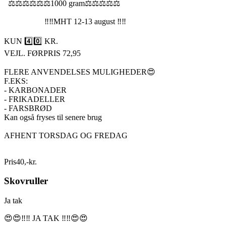
⚖️⚖️⚖️⚖️⚖️⚖️1000 gram⚖️⚖️⚖️⚖️⚖️
‼️‼️MHT 12-13 august ‼️‼️
KUN 4️⃣0️⃣ KR.
VEJL. FØRPRIS 72,95
FLERE ANVENDELSES MULIGHEDER😍
F.EKS:
- KARBONADER
- FRIKADELLER
- FARSBRØD
Kan også fryses til senere brug
AFHENT TORSDAG OG FREDAG
Pris
40
,
-
kr.
Skovruller
Ja tak
😍😍‼️‼️ JA TAK ‼️‼️😍😍