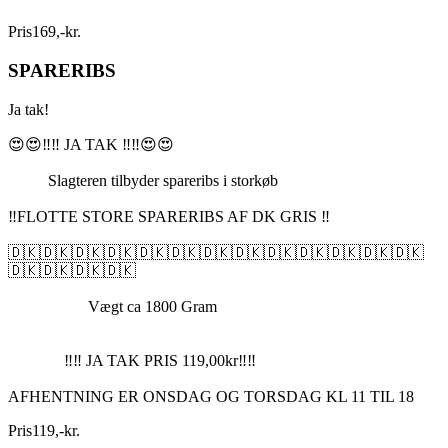
Pris
169
,
-
kr.
SPARERIBS
Ja tak!
😍😍‼️‼️ JA TAK ‼️‼️😍😍
Slagteren tilbyder spareribs i storkøb
‼️FLOTTE STORE SPARERIBS AF DK GRIS ‼️
🇩🇰🇩🇰🇩🇰🇩🇰🇩🇰🇩🇰🇩🇰🇩🇰🇩🇰🇩🇰🇩🇰🇩🇰🇩🇰
🇩🇰🇩🇰🇩🇰🇩🇰
Vægt ca 1800 Gram
‼️‼️ JA TAK PRIS 119,00kr‼️‼️
AFHENTNING ER ONSDAG OG TORSDAG KL 11 TIL 18
Pris
119
,
-
kr.