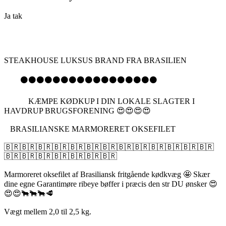
Ja tak
STEAKHOUSE LUKSUS BRAND FRA BRASILIEN
⚫️⚫️⚫️⚫️⚫️⚫️⚫️⚫️⚫️⚫️⚫️⚫️⚫️⚫️⚫️⚫️⚫️
KÆMPE KØDKUP I DIN LOKALE SLAGTER I
HAVDRUP BRUGSFORENING 😍😍😍😍
BRASILIANSKE MARMORERET OKSEFILET
🇧🇷🇧🇷🇧🇷🇧🇷🇧🇷🇧🇷🇧🇷🇧🇷🇧🇷🇧🇷🇧🇷🇧🇷🇧🇷
🇧🇷🇧🇷🇧🇷🇧🇷🇧🇷🇧🇷🇧🇷
Marmoreret oksefilet af Brasiliansk fritgående kødkvæg 🤩 Skær
dine egne Garantimøre ribeye bøffer i præcis den str DU ønsker 😍
😍😍🐂🐂🐂🥩
Vægt mellem 2,0 til 2,5 kg.