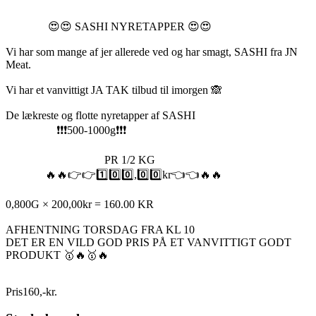
😍😍 SASHI NYRETAPPER 😍😍
Vi har som mange af jer allerede ved og har smagt, SASHI fra JN
Meat.
Vi har et vanvittigt JA TAK tilbud til imorgen 🙈
De lækreste og flotte nyretapper af SASHI
❗️❗️❗️500-1000g❗️❗️❗️
PR 1/2 KG
🔥🔥👉👉1️⃣0️⃣0️⃣,0️⃣0️⃣kr👈👈🔥🔥
0,800G × 200,00kr = 160.00 KR
AFHENTNING TORSDAG FRA KL 10
DET ER EN VILD GOD PRIS PÅ ET VANVITTIGT GODT
PRODUKT 🥇🔥🥇🔥
Pris
160
,
-
kr.