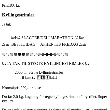
Pris
180
,
-
kr.
Kyllingestrimler
Ja tak
😍❗️😍 SLAGTER/DELI MARATHON 😍❗️😍
⚠️⚠️ BESTIL IDAG ---AFHENTES FREDAG ⚠️⚠️
🛑🛑🛑🛑🛑🛑🛑🛑🛑🛑🛑🛑🛑🛑🛑🛑🛑
💥 JA TAK TIL STEGTE KYLLINGESTRIMLER 💥
2000 gr. Stegte kyllingestrimler
Til kun 💥 1️⃣2️⃣9️⃣kr💥
Normalpris 229,- pr pose
Du får 2,0 kg. kogte og forstegte kyllingestrimler af brystfilet. Super
kvalitet!
De er perfekt til pizzatopping, i salater (fx til madpakken), i pitabrød,