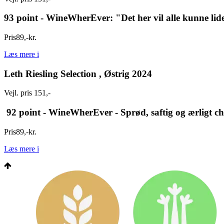
93 point - WineWherEver: "Det her vil alle kunne li
Pris
89
,
-
kr.
Læs mere
i
Leth Riesling Selection , Østrig 2024
Vejl. pris 151,-
92 point - WineWherEver - Sprød, saftig og ærligt ch
Pris
89
,
-
kr.
Læs mere
i