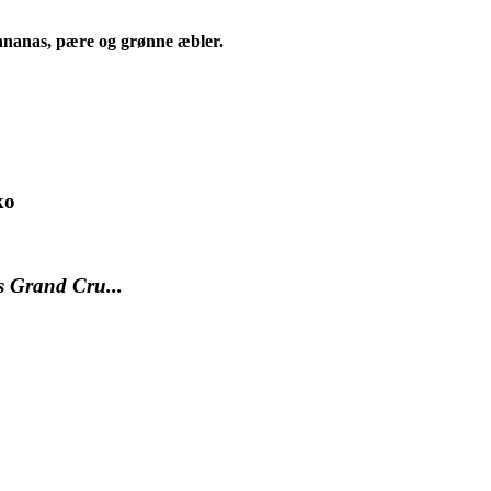
 annanas, pære og grønne æbler.
ko
s Grand Cru...