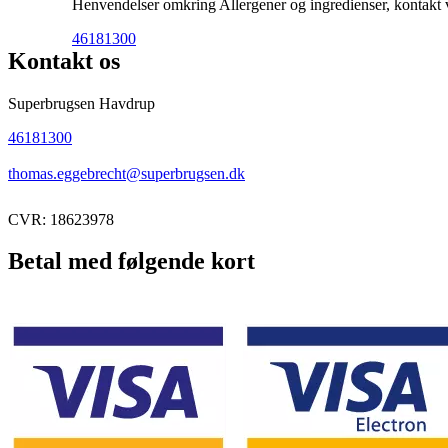
Henvendelser omkring Allergener og ingredienser, kontakt ve
46181300
Kontakt os
Superbrugsen Havdrup
46181300
thomas.eggebrecht@superbrugsen.dk
CVR: 18623978
Betal med følgende kort