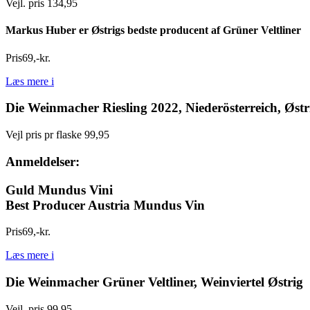
Vejl. pris 134,95
Markus Huber er Østrigs bedste producent af Grüner Veltliner
Pris
69
,
-
kr.
Læs mere
i
Die Weinmacher Riesling 2022, Niederösterreich, Østr
Vejl pris pr flaske 99,95
Anmeldelser:
Guld Mundus Vini
Best Producer Austria Mundus Vin
Pris
69
,
-
kr.
Læs mere
i
Die Weinmacher Grüner Veltliner, Weinviertel Østrig
Vejl. pris 99,95