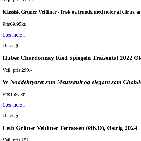
Klassisk Grüner Veltliner - frisk og frugtig med noter af citrus,
Pris
69
,
95
kr.
Læs mere
i
Udsolgt
Huber Chardonnay Ried Spiegeln Traisental 2022 Ø
Vejl. pris 299,-
W
Nøddekrydret som Meursault og elegant som Chabli
Pris
159
,
-
kr.
Læs mere
i
Udsolgt
Leth Grüner Veltliner Terrassen (ØKO), Østrig 2024
Vejl. pris 151,-