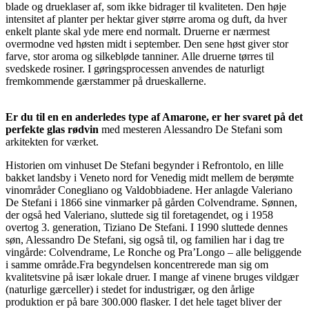
blade og drueklaser af, som ikke bidrager til kvaliteten. Den høje
intensitet af planter per hektar giver større aroma og duft, da hver
enkelt plante skal yde mere end normalt. Druerne er nærmest
overmodne ved høsten midt i september. Den sene høst giver stor
farve, stor aroma og silkebløde tanniner. Alle druerne tørres til
svedskede rosiner. I gøringsprocessen anvendes de naturligt
fremkommende gærstammer på drueskallerne.
Er du til en en anderledes type af Amarone, er her svaret på det
perfekte glas rødvin
med mesteren Alessandro De Stefani som
arkitekten for værket.
Historien om vinhuset De Stefani begynder i Refrontolo, en lille
bakket landsby i Veneto nord for Venedig midt mellem de berømte
vinområder Conegliano og Valdobbiadene. Her anlagde Valeriano
De Stefani i 1866 sine vinmarker på gården Colvendrame. Sønnen,
der også hed Valeriano, sluttede sig til foretagendet, og i 1958
overtog 3. generation, Tiziano De Stefani. I 1990 sluttede dennes
søn, Alessandro De Stefani, sig også til, og familien har i dag tre
vingårde: Colvendrame, Le Ronche og Pra’Longo – alle beliggende
i samme område.Fra begyndelsen koncentrerede man sig om
kvalitetsvine på især lokale druer. I mange af vinene bruges vildgær
(naturlige gærceller) i stedet for industrigær, og den årlige
produktion er på bare 300.000 flasker. I det hele taget bliver der