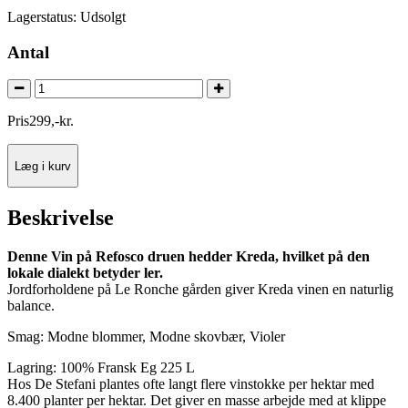
Lagerstatus:
Udsolgt
Antal
Pris
299
,
-
kr.
Læg i kurv
Beskrivelse
Denne Vin på Refosco druen hedder Kreda, hvilket på den
lokale dialekt betyder ler.
Jordforholdene på Le Ronche gården giver Kreda vinen en naturlig
balance.
Smag: Modne blommer, Modne skovbær, Violer
Lagring: 100% Fransk Eg 225 L
Hos De Stefani plantes ofte langt flere vinstokke per hektar med
8.400 planter per hektar. Det giver en masse arbejde med at klippe