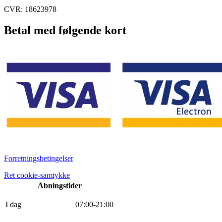
CVR: 18623978
Betal med følgende kort
Forretningsbetingelser
Ret cookie-samtykke
Åbningstider
I dag
0
7
:
0
0
-
21
:
0
0