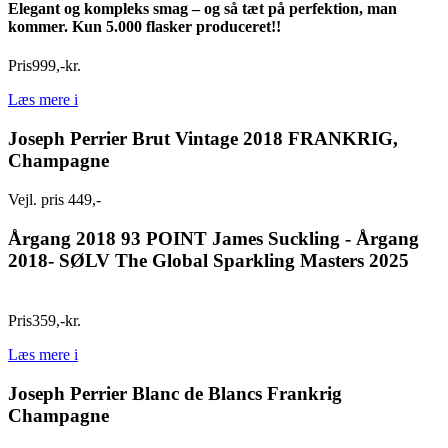
Elegant og kompleks smag – og så tæt på perfektion, man
kommer. Kun 5.000 flasker produceret!!
Pris
999
,
-
kr.
Læs mere
i
Joseph Perrier Brut Vintage 2018 FRANKRIG,
Champagne
Vejl. pris 449,-
Årgang 2018 93 POINT James Suckling - Årgang
2018- SØLV The Global Sparkling Masters 2025
Pris
359
,
-
kr.
Læs mere
i
Joseph Perrier Blanc de Blancs Frankrig
Champagne