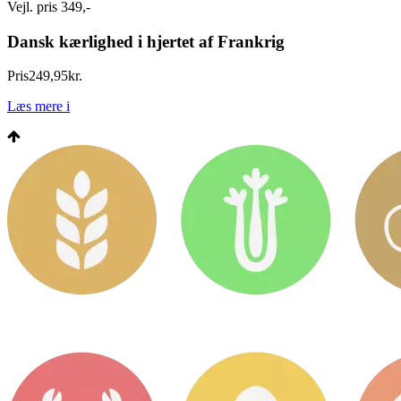
Vejl. pris 349,-
Dansk kærlighed i hjertet af Frankrig
Pris
249
,
95
kr.
Læs mere
i