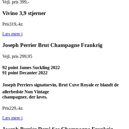
Vejl. pris 399,-
Vivino 3,9 stjerner
Pris
319
,
-
kr.
Læs mere
i
Joseph Perrier Brut Champagne Frankrig
Vejl. pris 299,95
92 point James Suckling 2022
91 point Decanter 2022
Joseph Perriers signaturvin, Brut Cuve Royale er blandt de
allerbedste Non Vintage
champagner, der laves.
Pris
229
,
-
kr.
Læs mere
i