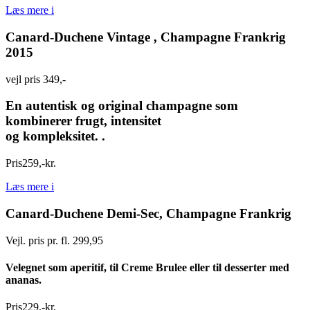
Læs mere
i
Canard-Duchene Vintage , Champagne Frankrig
2015
vejl pris 349,-
En autentisk og original champagne som
kombinerer frugt, intensitet
og kompleksitet. .
Pris
259
,
-
kr.
Læs mere
i
Canard-Duchene Demi-Sec, Champagne Frankrig
Vejl. pris pr. fl. 299,95
Velegnet som aperitif, til Creme Brulee eller til desserter med
ananas.
Pris
229
,
-
kr.