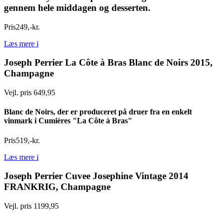
gennem hele middagen og desserten.
Pris
249
,
-
kr.
Læs mere
i
Joseph Perrier La Côte à Bras Blanc de Noirs 2015,
Champagne
Vejl. pris 649,95
Blanc de Noirs, der er produceret på druer fra en enkelt
vinmark i Cumières "La Côte à Bras"
Pris
519
,
-
kr.
Læs mere
i
Joseph Perrier Cuvee Josephine Vintage 2014
FRANKRIG, Champagne
Vejl. pris 1199,95